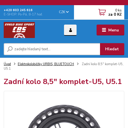
0
ks
+‭420 603 245 616‬
CZK
za
0 Kč
E-SHOP: Po-Pá, 8-17 hod.
Menu
Hledat
Úvod
Elektrokoloběžky URBIS, BLUETOUCH
Zadní kolo 8,5" komplet-U5,
U5.1
Zadní kolo 8,5" komplet-U5, U5.1