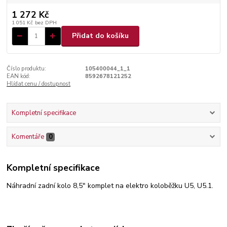
1 272 Kč
1 051 Kč
bez DPH
Přidat do košíku
Číslo produktu:
105400044_1_1
EAN kód:
8592678121252
Hlídat cenu / dostupnost
Kompletní specifikace
Komentáře
0
Kompletní specifikace
Náhradní zadní kolo 8,5" komplet na elektro koloběžku U5, U5.1.