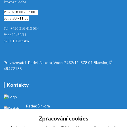
Provozní doba
Po - Pá: 8:00 - 17:00
So: 8:30 - 11:00
Tel: +420 516 413 034‬
Vodní 2462/11
678 01 Blansko
​Provozovatel: Radek Šinkora, Vodní 2462/11, 678 01 Blansko, IČ:
49472135
Kontakty
Radek Šinkora
+‭420 603 245 616‬
Zpracování cookies
E-SHOP: Po-Pá, 8-17 hod.