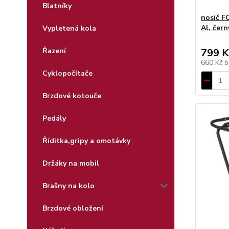
Blatníky
nosič F
Al, čern
Vypletená kola
Řazení
799 K
660 Kč
b
Cyklopočítače
Brzdové kotouče
Pedály
Říditka,gripy a omotávky
Držáky na mobil
Brašny na kolo
Brzdové obložení