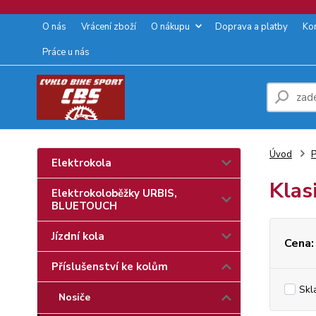
O nás
Vrácení zboží
O nákupu
Doprava a platby
Ko
Práce u nás
Úvod
P
Elektrokola
Klas
Elektrokoloběžky URBIS,
BLUETOUCH
Jízdní kola
Cena:
Příslušenství ke kolům
Skl
Nosiče