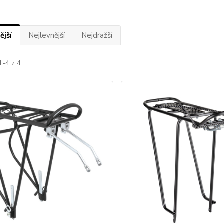
ější
Nejlevnější
Nejdražší
1-4 z 4