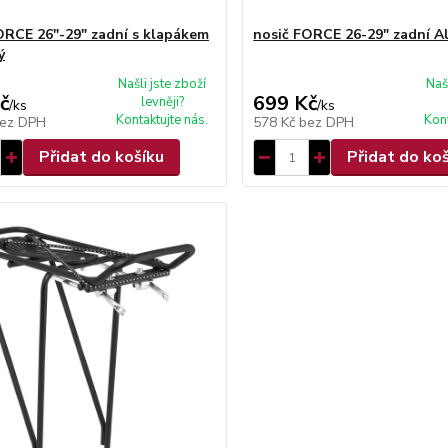
ORCE 26"-29" zadní s klapákem
nosič FORCE 26-29" zadní Al
ý
Našli jste zboží
Naš
č
699 Kč
levněji?
/
ks
/
ks
Kontaktujte nás.
Kont
ez DPH
578 Kč
bez DPH
Přidat do košíku
Přidat do ko