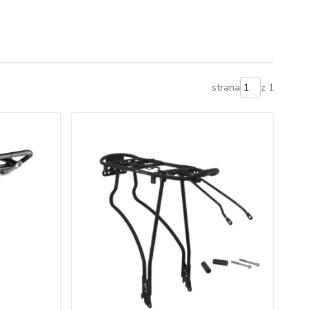
strana
z 1