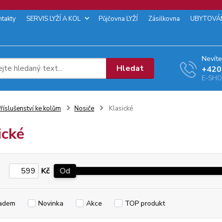
ntakty
SERVIS LYŽÍ A KOL
Půjčovna LYŽÍ
Zásilkovna
UBYTOVÁ
Nevíte
Hledat
+‭420
E-SHOP
říslušenství ke kolům
Nosiče
Klasické
ické
Kč
Od
adem
Novinka
Akce
TOP produkt