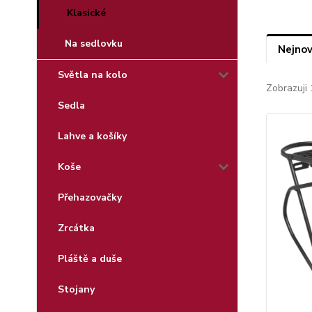
Klasické
Na sedlovku
Nejnov
Světla na kolo
Zobrazuji 
Sedla
Lahve a košíky
Koše
Přehazovačky
Zrcátka
Pláště a duše
Stojany