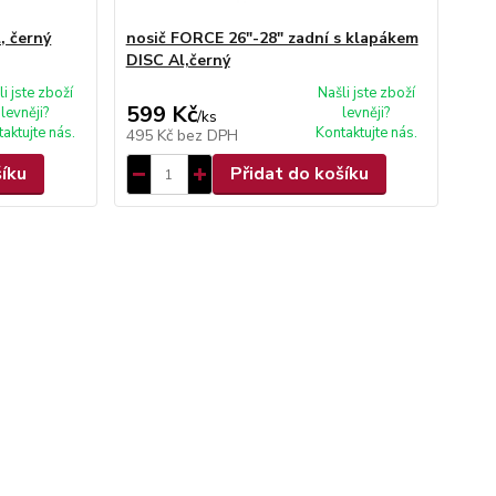
, černý
nosič FORCE 26"-28" zadní s klapákem
DISC Al,černý
li jste zboží
Našli jste zboží
599 Kč
levněji?
levněji?
/
ks
aktujte nás.
Kontaktujte nás.
495 Kč
bez DPH
šíku
Přidat do košíku