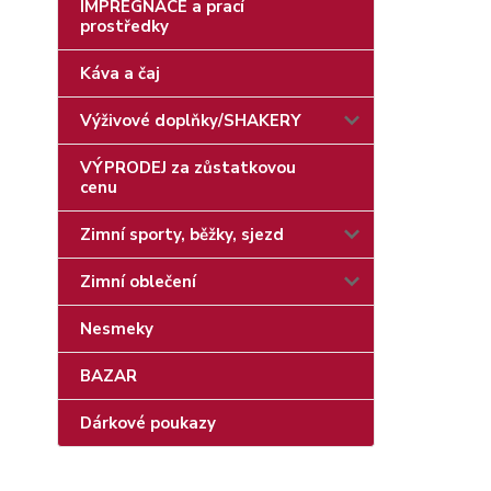
IMPREGNACE a prací
prostředky
Káva a čaj
Výživové doplňky/SHAKERY
VÝPRODEJ za zůstatkovou
cenu
Zimní sporty, běžky, sjezd
Zimní oblečení
Nesmeky
BAZAR
Dárkové poukazy