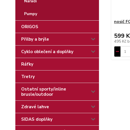
Nářadí
Pumpy
nosič F
ORIGOS
599 K
Přilby a brýle
495 Kč
b
Cyklo oblečení a doplňky
Ráfky
Tretry
Ostatní sporty/inline
brusle/outdoor
Zdravé lahve
SIDAS doplňky