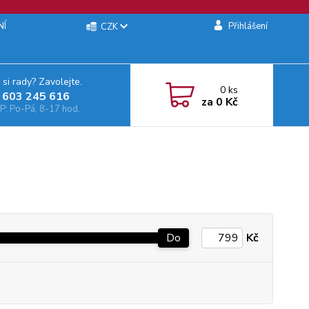
NÍ
Přihlášení
CZK
 si rady? Zavolejte.
0
ks
 603 245 616‬
za
0 Kč
: Po-Pá, 8-17 hod.
Do
Kč