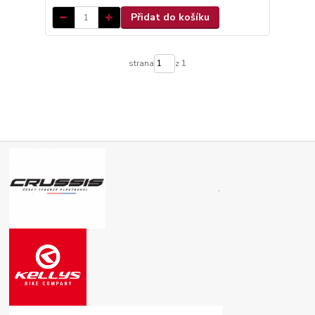
Přidat do košíku
strana
z 1
.