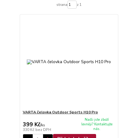
strana
z 1
VARTA čelovka Outdoor Sports H10 Pro
Našli jste zboží
399 Kč
levněji? Kontaktujte
/
ks
nás.
330 Kč
bez DPH