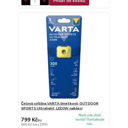
Přidat do košíku
Čelová svítilna VARTA limetková, OUTDOOR
SPORTS Ultralight, LED3W nabíjecí
Našli jste zboží
799 Kč
levněji? Kontaktujte
/
ks
nás.
660 Kč
bez DPH