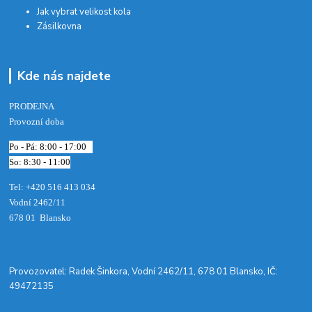
Jak vybrat velikost kola
Zásilkovna
Kde nás najdete
PRODEJNA
Provozní doba
Po - Pá: 8:00 - 17:00
So: 8:30 - 11:00
Tel: +420 516 413 034‬
Vodní 2462/11
678 01 Blansko
​Provozovatel: Radek Šinkora, Vodní 2462/11, 678 01 Blansko, IČ:
49472135