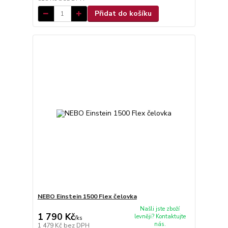
Přidat do košíku
NEBO Einstein 1500 Flex čelovka
Našli jste zboží
1 790 Kč
levněji? Kontaktujte
/
ks
nás.
1 479 Kč
bez DPH