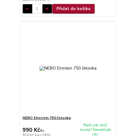
Přidat do košíku
NEBO Einstein 750 čelovka
Našli jste zboží
990 Kč
levněji? Kontaktujte
/
ks
nás.
818 Kč
bez DPH