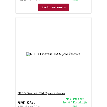
330 Kč
bez DPH
Zvolit variantu
NEBO Einstein TM Mycro čelovka
Našli jste zboží
590 Kč
levněji? Kontaktujte
/
ks
nás.
488 Kč
bez DPH