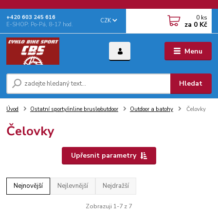
0
ks
+‭420 603 245 616‬
CZK
za
0 Kč
E-SHOP: Po-Pá, 8-17 hod.
Menu
Hledat
Úvod
Ostatní sporty/inline brusle/outdoor
Outdoor a batohy
Čelovky
Čelovky
Upřesnit parametry
Nejnovější
Nejlevnější
Nejdražší
Zobrazuji 1-7 z 7