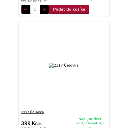
nás.
660 Kč
bez DPH
Přidat do košíku
2117 Čelovka
Našli jste zboží
399 Kč
levněji? Kontaktujte
/
ks
nás.