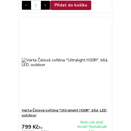
Přidat do košíku
Varta Čelová svítilna "Ultralight H30R", bílá, LED,
outdoor
Našli jste zboží
799 Kč
levněji? Kontaktujte
/
ks