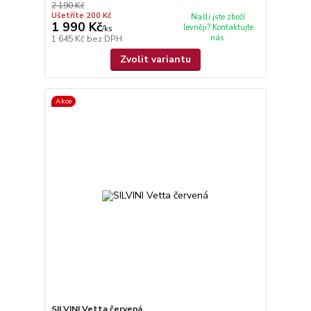
2 190 Kč
Ušetříte 200 Kč
Našli jste zboží
1 990 Kč
levněji? Kontaktujte
/
ks
nás.
1 645 Kč
bez DPH
Zvolit variantu
Akce
SILVINI Vetta červená