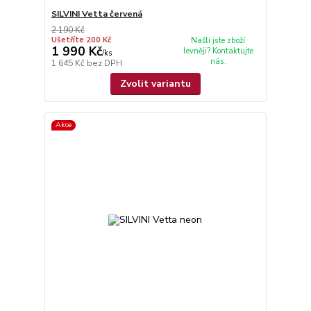
SILVINI Vetta červená
2 190 Kč
Ušetříte 200 Kč
Našli jste zboží
1 990 Kč
levněji? Kontaktujte
/
ks
nás.
1 645 Kč
bez DPH
Zvolit variantu
Akce