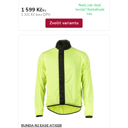
Našli jste zboží
1 599 Kč
levněji? Kontaktujte
/
ks
nás.
1 321 Kč
bez DPH
Zvolit variantu
BUNDA R2 EASE ATJ02B