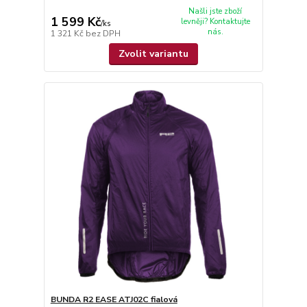
Našli jste zboží
1 599 Kč
levněji? Kontaktujte
/
ks
nás.
1 321 Kč
bez DPH
Zvolit variantu
BUNDA R2 EASE ATJ02C fialová