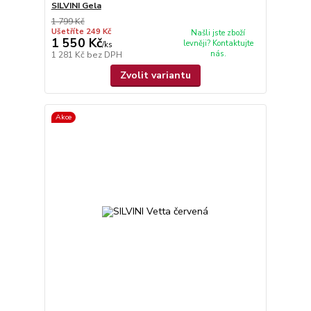
SILVINI Gela
1 799 Kč
Ušetříte 249 Kč
Našli jste zboží
1 550 Kč
levněji? Kontaktujte
/
ks
nás.
1 281 Kč
bez DPH
Zvolit variantu
Akce