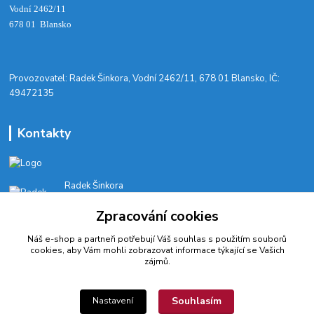
Vodní 2462/11
678 01 Blansko
​Provozovatel: Radek Šinkora, Vodní 2462/11, 678 01 Blansko, IČ:
49472135
Kontakty
Radek Šinkora
+‭420 603 245 616‬
Zpracování cookies
E-SHOP: Po-Pá, 8-17 hod.
Náš e-shop a partneři potřebují Váš
souhlas
s použitím souborů
cyklobikesport@seznam.cz
cookies, aby Vám mohli zobrazovat informace týkající se Vašich
zájmů.
Souhlasím
Nastavení