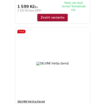
Našli jste zboží
1 599 Kč
levněji? Kontaktujte
/
ks
nás.
1 321 Kč
bez DPH
Zvolit variantu
Akce
SILVINI Vetta černá