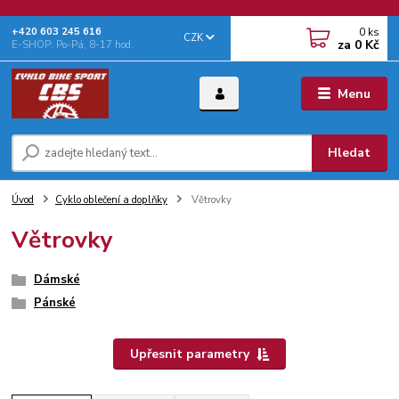
0
ks
+‭420 603 245 616‬
CZK
za
0 Kč
E-SHOP: Po-Pá, 8-17 hod.
Menu
Hledat
Úvod
Cyklo oblečení a doplňky
Větrovky
Větrovky
Dámské
Pánské
Upřesnit parametry