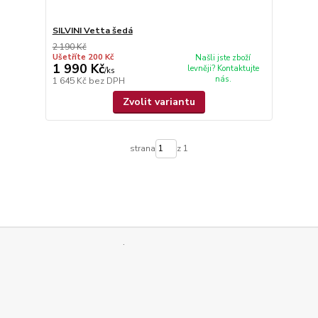
SILVINI Vetta šedá
2 190 Kč
Ušetříte 200 Kč
Našli jste zboží
1 990 Kč
levněji? Kontaktujte
/
ks
nás.
1 645 Kč
bez DPH
Zvolit variantu
strana
z 1
.