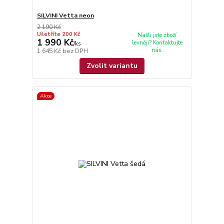
SILVINI Vetta neon
2 190 Kč
Ušetříte 200 Kč
Našli jste zboží
1 990 Kč
levněji? Kontaktujte
/
ks
nás.
1 645 Kč
bez DPH
Zvolit variantu
Akce