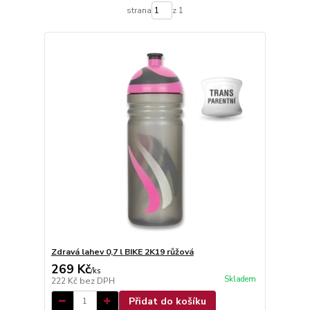
strana
z 1
Zdravá lahev 0,7 l BIKE 2K19 růžová
269 Kč
/
ks
Skladem
222 Kč
bez DPH
Přidat do košíku