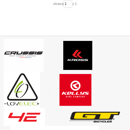
strana
z 1
.