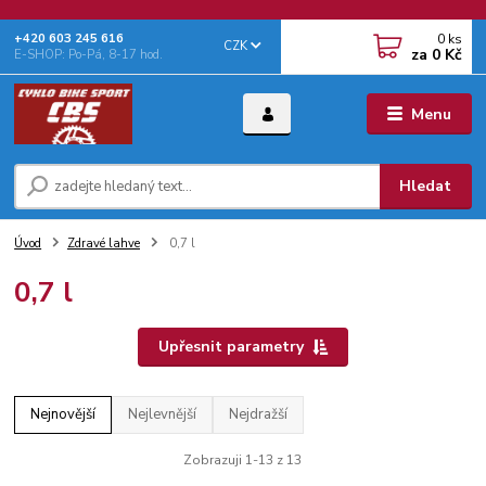
0
ks
+‭420 603 245 616‬
CZK
za
0 Kč
E-SHOP: Po-Pá, 8-17 hod.
Menu
Hledat
Úvod
Zdravé lahve
0,7 l
0,7 l
Upřesnit parametry
Nejnovější
Nejlevnější
Nejdražší
Zobrazuji 1-13 z 13