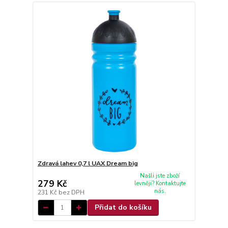
Zdravá lahev 0,7 l UAX Dream big
Našli jste zboží
279 Kč
levněji? Kontaktujte
nás.
231 Kč
bez DPH
Přidat do košíku