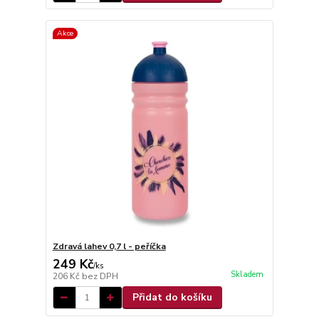
Akce
Zdravá lahev 0,7 l - peříčka
249 Kč
/
ks
Skladem
206 Kč
bez DPH
Přidat do košíku