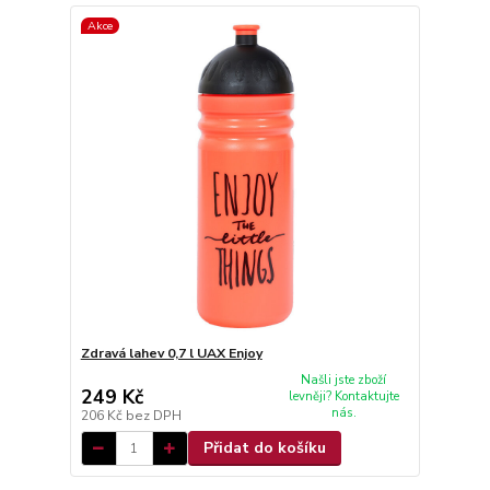
Akce
Zdravá lahev 0,7 l UAX Enjoy
Našli jste zboží
249 Kč
levněji? Kontaktujte
nás.
206 Kč
bez DPH
Přidat do košíku