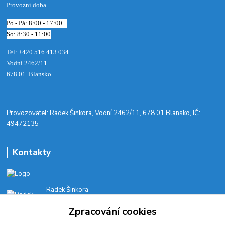
Provozní doba
Po - Pá: 8:00 - 17:00
So: 8:30 - 11:00
Tel: +420 516 413 034‬
Vodní 2462/11
678 01 Blansko
​Provozovatel: Radek Šinkora, Vodní 2462/11, 678 01 Blansko, IČ:
49472135
Kontakty
Radek Šinkora
+‭420 603 245 616‬
Zpracování cookies
E-SHOP: Po-Pá, 8-17 hod.