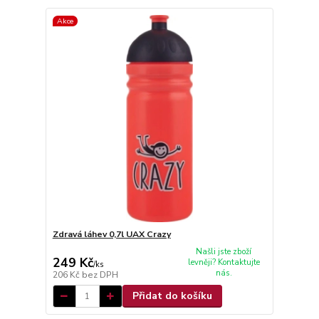
Akce
Zdravá láhev 0,7l UAX Crazy
Našli jste zboží
249 Kč
levněji? Kontaktujte
/
ks
nás.
206 Kč
bez DPH
Přidat do košíku