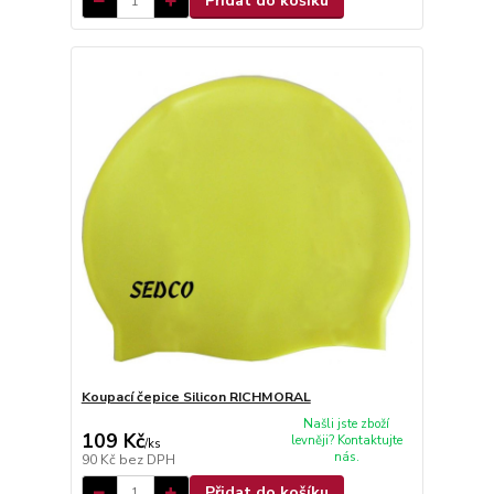
Přidat do košíku
Koupací čepice Silicon RICHMORAL
Našli jste zboží
109 Kč
levněji? Kontaktujte
/
ks
nás.
90 Kč
bez DPH
Přidat do košíku