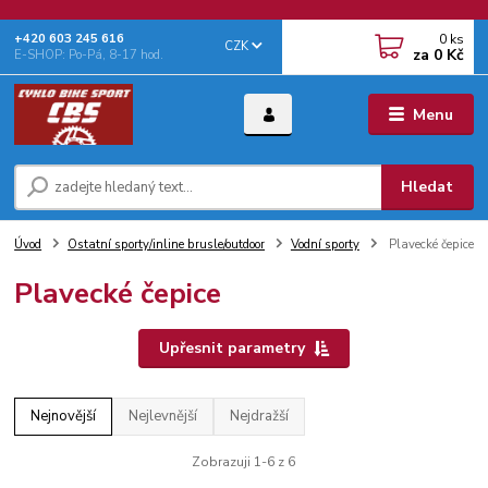
0
ks
+‭420 603 245 616‬
CZK
za
0 Kč
E-SHOP: Po-Pá, 8-17 hod.
Menu
Hledat
Úvod
Ostatní sporty/inline brusle/outdoor
Vodní sporty
Plavecké čepice
Plavecké čepice
Upřesnit parametry
Nejnovější
Nejlevnější
Nejdražší
Zobrazuji 1-6 z 6