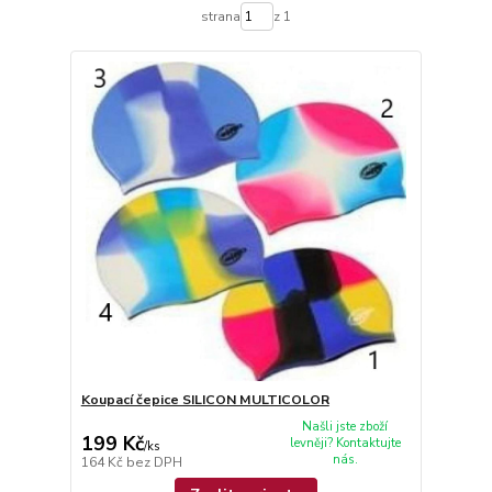
strana
z 1
Koupací čepice SILICON MULTICOLOR
Našli jste zboží
199 Kč
levněji? Kontaktujte
/
ks
nás.
164 Kč
bez DPH