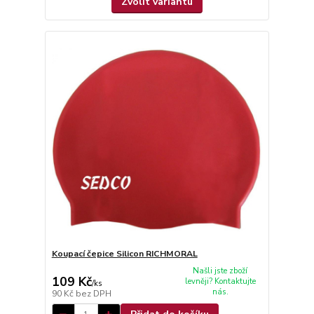
Zvolit variantu
Koupací čepice Silicon RICHMORAL
Našli jste zboží
109 Kč
levněji? Kontaktujte
/
ks
nás.
90 Kč
bez DPH