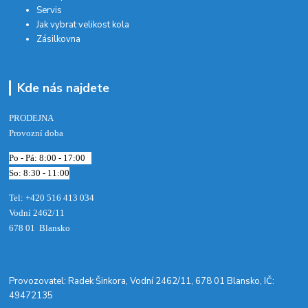
Servis
Jak vybrat velikost kola
Zásilkovna
Kde nás najdete
PRODEJNA
Provozní doba
Po - Pá: 8:00 - 17:00
So: 8:30 - 11:00
Tel: +420 516 413 034‬
Vodní 2462/11
678 01 Blansko
​Provozovatel: Radek Šinkora, Vodní 2462/11, 678 01 Blansko, IČ:
49472135