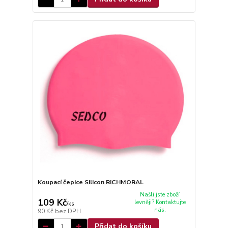
Koupací čepice Silicon RICHMORAL
Našli jste zboží
109 Kč
levněji? Kontaktujte
/
ks
nás.
90 Kč
bez DPH
Přidat do košíku