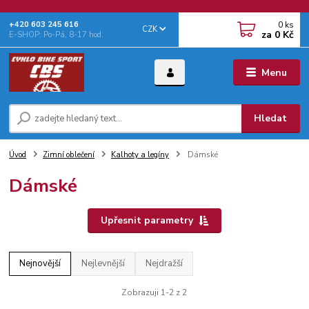
0
ks
+‭420 603 245 616‬
CZK
za
0 Kč
E-SHOP: Po-Pá, 8-17 hod.
Menu
Hledat
Úvod
Zimní oblečení
Kalhoty a legíny
Dámské
Dámské
Upřesnit parametry
Nejnovější
Nejlevnější
Nejdražší
Zobrazuji 1-2 z 2