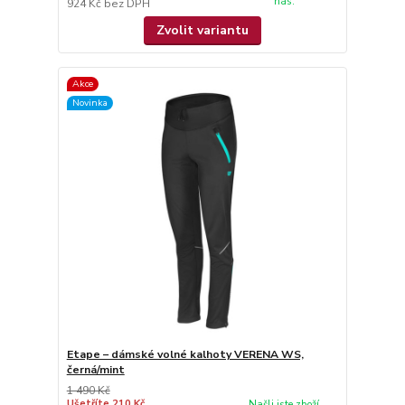
nás.
924 Kč
bez DPH
Zvolit variantu
Akce
Novinka
Etape – dámské volné kalhoty VERENA WS,
černá/mint
1 490 Kč
Ušetříte 210 Kč
Našli jste zboží