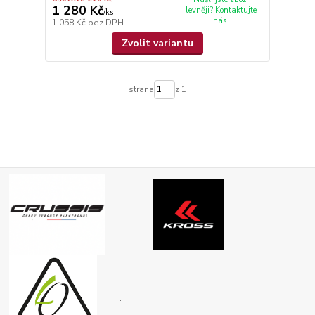
1 280 Kč
levněji? Kontaktujte
/
ks
nás.
1 058 Kč
bez DPH
Zvolit variantu
strana
z 1
.