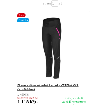
strana
z 1
Akce
Novinka
Etape – dámské volné kalhoty VERENA WS,
černá/růžová
1 490 Kč
Ušetříte 372 Kč
Našli jste zboží
1 118 Kč
levněji? Kontaktujte
/
ks