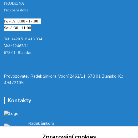
PRODEJNA
Provozní doba
Po - Pá: 8:00 - 17:00
So: 8:30 - 11:00
Tel: +420 516 413 034‬
Vodní 2462/11
678 01 Blansko
​Provozovatel: Radek Šinkora, Vodní 2462/11, 678 01 Blansko, IČ:
49472135
Kontakty
Radek Šinkora
+‭420 603 245 616‬
Zpracování cookies
E-SHOP: Po-Pá, 8-17 hod.