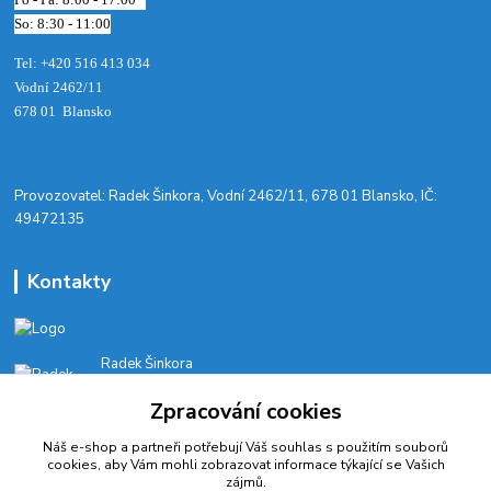
So: 8:30 - 11:00
Tel: +420 516 413 034‬
Vodní 2462/11
678 01 Blansko
​Provozovatel: Radek Šinkora, Vodní 2462/11, 678 01 Blansko, IČ:
49472135
Kontakty
Radek Šinkora
+‭420 603 245 616‬
Zpracování cookies
E-SHOP: Po-Pá, 8-17 hod.
Náš e-shop a partneři potřebují Váš
souhlas
s použitím souborů
cyklobikesport@seznam.cz
cookies, aby Vám mohli zobrazovat informace týkající se Vašich
zájmů.