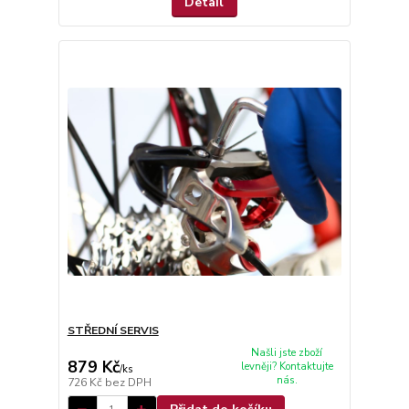
Detail
STŘEDNÍ SERVIS
Našli jste zboží
879 Kč
levněji? Kontaktujte
/
ks
nás.
726 Kč
bez DPH