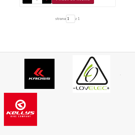
strana
z 1
.