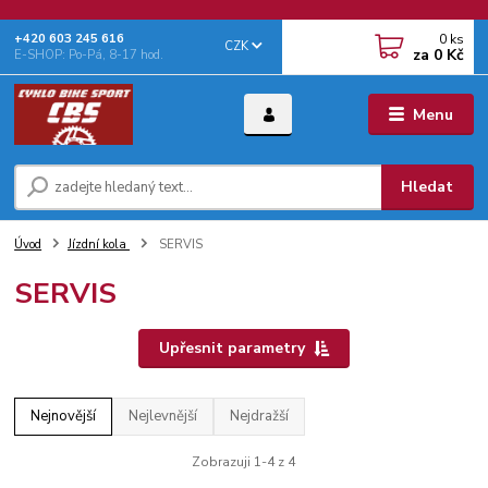
0
ks
+‭420 603 245 616‬
CZK
za
0 Kč
E-SHOP: Po-Pá, 8-17 hod.
Menu
Hledat
Úvod
Jízdní kola
SERVIS
SERVIS
Upřesnit parametry
Nejnovější
Nejlevnější
Nejdražší
Zobrazuji 1-4 z 4