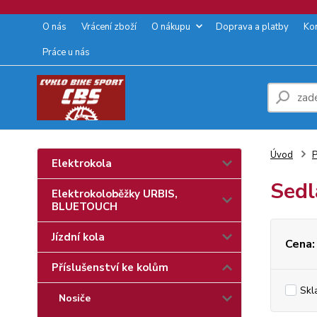
O nás
Vrácení zboží
O nákupu
Doprava a platby
Ko
Práce u nás
Úvod
P
Elektrokola
Sedl
Elektrokoloběžky URBIS,
BLUETOUCH
Jízdní kola
Cena:
Příslušenství ke kolům
Skl
Nosiče