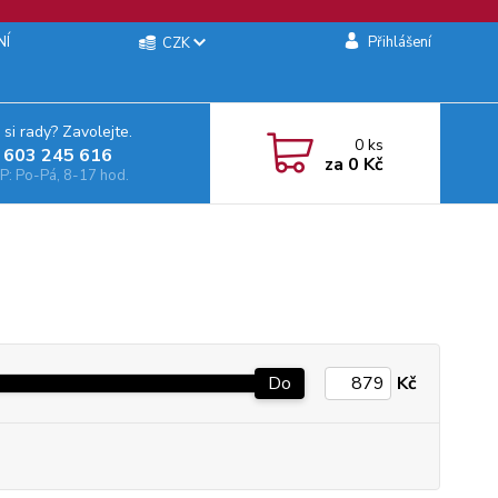
NÍ
Přihlášení
CZK
 si rady? Zavolejte.
0
ks
 603 245 616‬
za
0 Kč
: Po-Pá, 8-17 hod.
Do
Kč