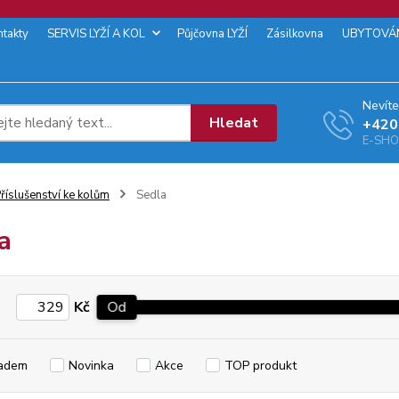
ntakty
SERVIS LYŽÍ A KOL
Půjčovna LYŽÍ
Zásilkovna
UBYTOVÁ
Nevíte
Hledat
+‭420
E-SHOP
říslušenství ke kolům
Sedla
a
Kč
Od
adem
Novinka
Akce
TOP produkt