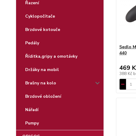
Řazení
Cyklopočítače
Brzdové kotouče
Pedály
Sedlo 
440
Říditka,gripy a omotávky
469 K
Držáky na mobil
388 Kč
b
Brašny na kolo
Brzdové obložení
Nářadí
Pumpy