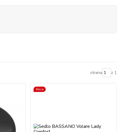
strana
z 1
Akce