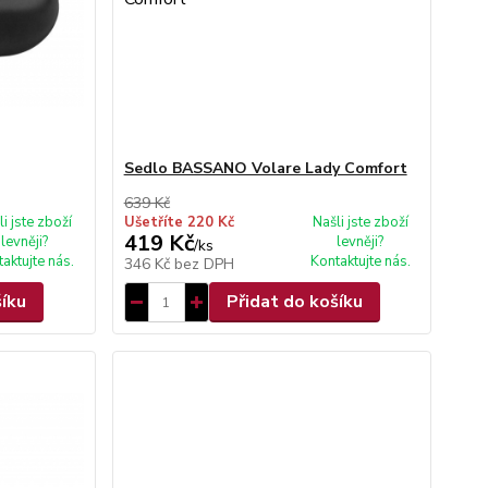
Sedlo BASSANO Volare Lady Comfort
639 Kč
li jste zboží
Ušetříte 220 Kč
Našli jste zboží
419 Kč
levněji?
levněji?
/
ks
aktujte nás.
Kontaktujte nás.
346 Kč
bez DPH
šíku
Přidat do košíku