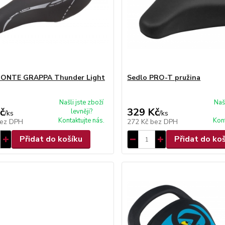
MONTE GRAPPA Thunder Light
Sedlo PRO-T pružina
Našli jste zboží
Naš
č
329 Kč
levněji?
/
ks
/
ks
Kontaktujte nás.
Kont
ez DPH
272 Kč
bez DPH
Přidat do košíku
Přidat do ko