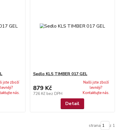
EL
Sedlo KLS TIMBER 017 GEL
li jste zboží
Našli jste zboží
879 Kč
levněji?
levněji?
aktujte nás.
Kontaktujte nás.
726 Kč
bez DPH
Detail
strana
z 1