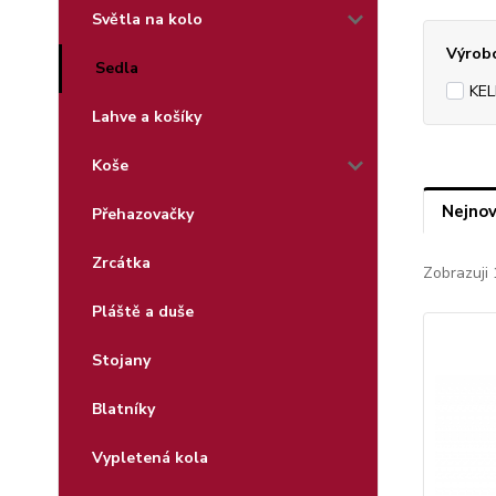
Světla na kolo
Výrob
Sedla
KEL
Lahve a košíky
Koše
Nejnov
Přehazovačky
Zrcátka
Zobrazuji 
Pláště a duše
Stojany
Blatníky
Vypletená kola