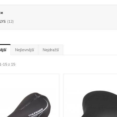
ce
LYS
(12)
ější
Nejlevnější
Nejdražší
1-15 z 15