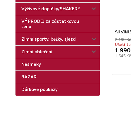
Výživové doplňky/SHAKERY
VÝPRODEJ za zůstatkovou
cenu
SILVINI
Zimní sporty, běžky, sjezd
2 190 Kč
Ušetříte
1 990
Zimní oblečení
1 645 K
Nesmeky
BAZAR
Dárkové poukazy