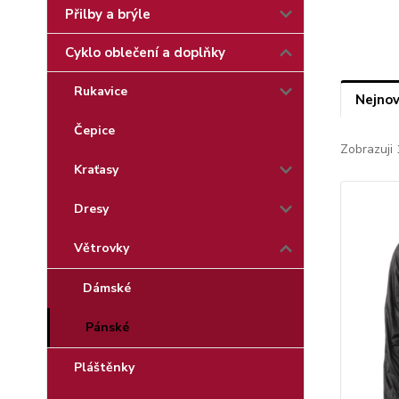
Přilby a brýle
Cyklo oblečení a doplňky
Rukavice
Nejnov
Čepice
Zobrazuji 
Kraťasy
Dresy
Větrovky
Dámské
Pánské
Pláštěnky