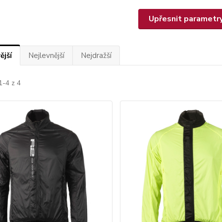
Upřesnit parametr
ější
Nejlevnější
Nejdražší
1-4 z 4