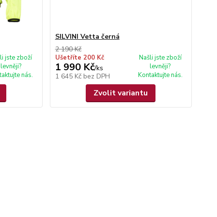
SILVINI Vetta černá
2 190 Kč
li jste zboží
Ušetříte 200 Kč
Našli jste zboží
1 990 Kč
levněji?
levněji?
/
ks
aktujte nás.
Kontaktujte nás.
1 645 Kč
bez DPH
Zvolit variantu