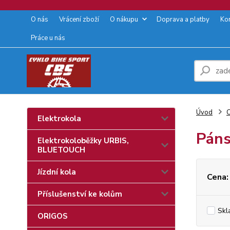
O nás
Vrácení zboží
O nákupu
Doprava a platby
Ko
Práce u nás
Úvod
C
Elektrokola
Pán
Elektrokoloběžky URBIS,
BLUETOUCH
Jízdní kola
Cena:
Příslušenství ke kolům
Skl
ORIGOS