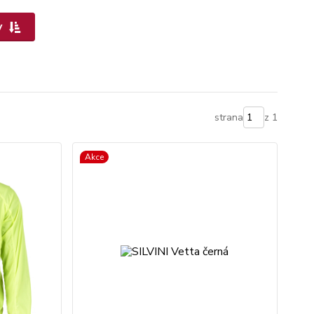
y
strana
z 1
Akce