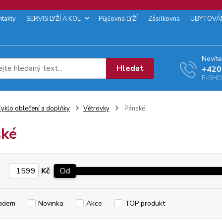
ntakty
SERVIS LYŽÍ A KOL
Půjčovna LYŽÍ
Zásilkovna
UBYTOVÁ
Nevíte
Hledat
+‭420
E-SHOP
yklo oblečení a doplňky
Větrovky
Pánské
ské
Kč
Od
adem
Novinka
Akce
TOP produkt