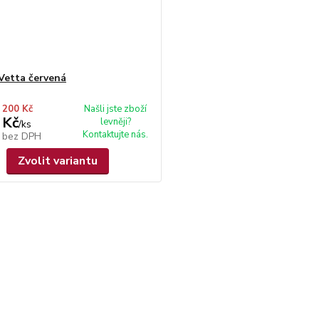
 Vetta červená
 200 Kč
Našli jste zboží
 Kč
levněji?
/
ks
Kontaktujte nás.
č
bez DPH
Zvolit variantu