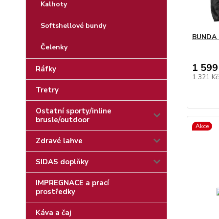
Kalhoty
Softshellové bundy
BUNDA 
Čelenky
1 599
Ráfky
1 321 K
Tretry
Ostatní sporty/inline
brusle/outdoor
Akce
Zdravé lahve
SIDAS doplňky
IMPREGNACE a prací
prostředky
Káva a čaj