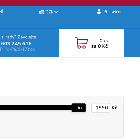
NÍ
Přihlášení
CZK
 si rady? Zavolejte.
0
ks
 603 245 616‬
za
0 Kč
: Po-Pá, 8-17 hod.
Do
Kč