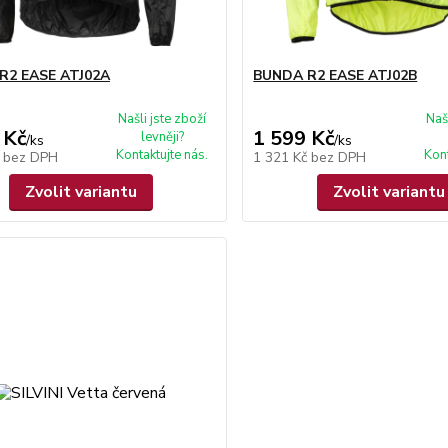
R2 EASE ATJ02A
BUNDA R2 EASE ATJ02B
Našli jste zboží
Naš
 Kč
1 599 Kč
levněji?
/
ks
/
ks
Kontaktujte nás.
Kont
č
bez DPH
1 321 Kč
bez DPH
Zvolit variantu
Zvolit variantu