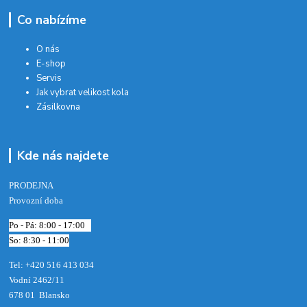
Co nabízíme
O nás
E-shop
Servis
Jak vybrat velikost kola
Zásilkovna
Kde nás najdete
PRODEJNA
Provozní doba
Po - Pá: 8:00 - 17:00
So: 8:30 - 11:00
Tel: +420 516 413 034‬
Vodní 2462/11
678 01 Blansko