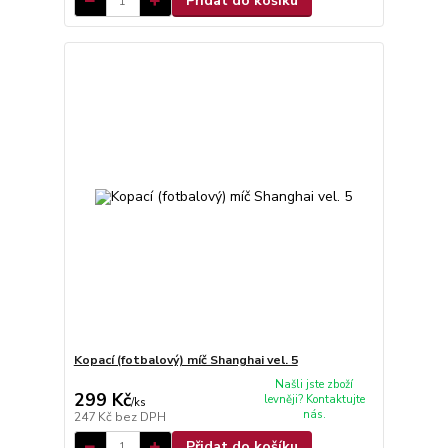
Přidat do košíku
Kopací (fotbalový) míč Shanghai vel. 5
Našli jste zboží
299 Kč
levněji? Kontaktujte
/
ks
nás.
247 Kč
bez DPH
Přidat do košíku