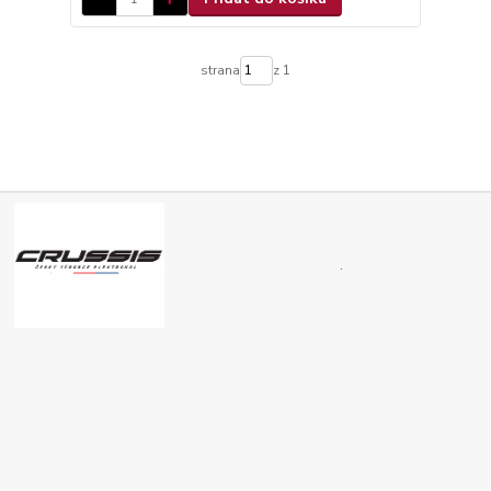
strana
z 1
.