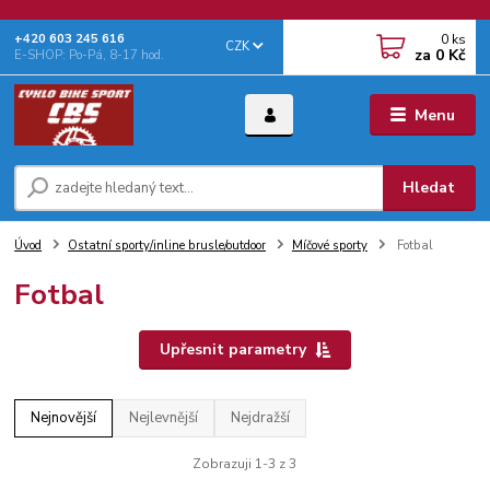
0
ks
+‭420 603 245 616‬
CZK
za
0 Kč
E-SHOP: Po-Pá, 8-17 hod.
Menu
Hledat
Úvod
Ostatní sporty/inline brusle/outdoor
Míčové sporty
Fotbal
Fotbal
Upřesnit parametry
Nejnovější
Nejlevnější
Nejdražší
Zobrazuji 1-3 z 3