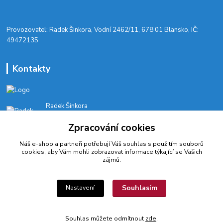
​Provozovatel: Radek Šinkora, Vodní 2462/11, 678 01 Blansko, IČ:
49472135
Kontakty
Radek Šinkora
+‭420 603 245 616‬
Zpracování cookies
E-SHOP: Po-Pá, 8-17 hod.
Náš e-shop a partneři potřebují Váš
souhlas
s použitím souborů
cyklobikesport@seznam.cz
cookies, aby Vám mohli zobrazovat informace týkající se Vašich
zájmů.
Souhlasím
Nastavení
© 2022 CykloBikeSport ||| Created by webfotografika.cz
Souhlas můžete odmítnout
zde
.