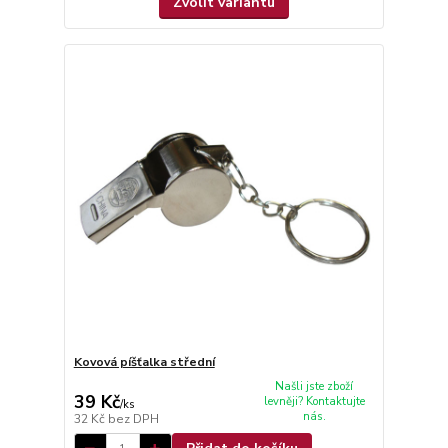
Zvolit variantu
Kovová píšťalka střední
Našli jste zboží
39 Kč
levněji? Kontaktujte
/
ks
nás.
32 Kč
bez DPH