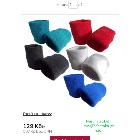
strana
z 1
Potítka - barvy
Našli jste zboží
129 Kč
levněji? Kontaktujte
/
ks
nás.
107 Kč
bez DPH