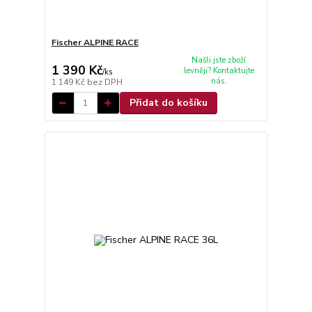
Fischer ALPINE RACE
Našli jste zboží
1 390 Kč
levněji? Kontaktujte
/
ks
nás.
1 149 Kč
bez DPH
Přidat do košíku