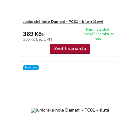
Juniorské hole Damani - PC01 - bílo-růžové
Našli jste zboží
369 Kč
levněji? Kontaktujte
/
ks
nás.
305 Kč
bez DPH
Zvolit variantu
Novinka