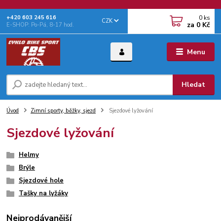
0
ks
+‭420 603 245 616‬
CZK
za
0 Kč
E-SHOP: Po-Pá, 8-17 hod.
Menu
Hledat
Úvod
Zimní sporty, běžky, sjezd
Sjezdové lyžování
Sjezdové lyžování
Helmy
Brýle
Sjezdové hole
Tašky na lyžáky
Nejprodávanější