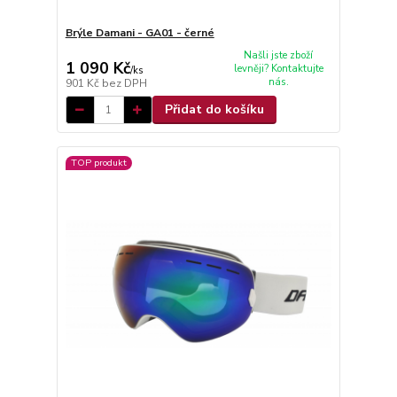
Brýle Damani - GA01 - černé
Našli jste zboží
1 090 Kč
levněji? Kontaktujte
/
ks
nás.
901 Kč
bez DPH
Přidat do košíku
TOP produkt