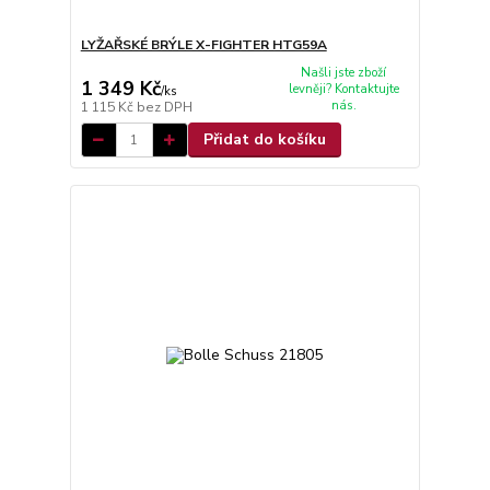
LYŽAŘSKÉ BRÝLE X-FIGHTER HTG59A
Našli jste zboží
1 349 Kč
levněji? Kontaktujte
/
ks
nás.
1 115 Kč
bez DPH
Přidat do košíku