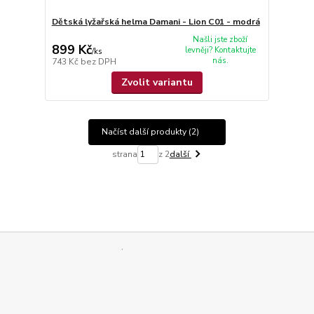
Dětská lyžařská helma Damani - Lion C01 - modrá
Našli jste zboží
899 Kč
levněji? Kontaktujte
/
ks
nás.
743 Kč
bez DPH
Zvolit variantu
Načíst další produkty (2)
strana
z 2
další
.