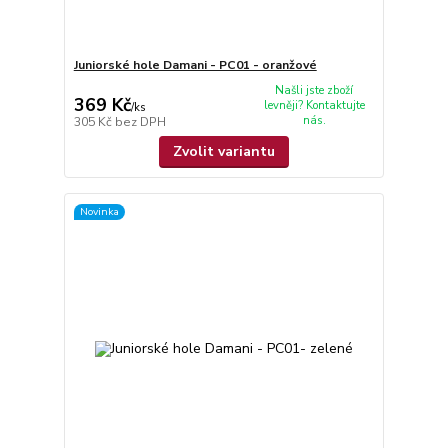
Juniorské hole Damani - PC01 - oranžové
Našli jste zboží
369 Kč
levněji? Kontaktujte
/
ks
nás.
305 Kč
bez DPH
Zvolit variantu
Novinka