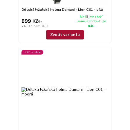
Dětská lyžařská helma Damani - Lion C01 - bílá
Našli jste zboží
899 Kč
levněji? Kontaktujte
/
ks
nás.
743 Kč
bez DPH
Zvolit variantu
TOP produkt