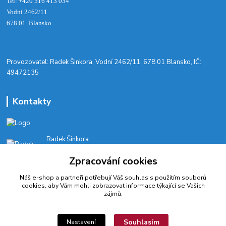
Tel: +420 516 413 034‬
Vodní 2462/11
678 01 Blansko
​Provozovatel: Radek Šinkora, Vodní 2462/11, 678 01 Blansko, IČ:
49472135
Kontakty
Radek Šinkora
+‭420 603 245 616‬
Zpracování cookies
E-SHOP: Po-Pá, 8-17 hod.
Náš e-shop a partneři potřebují Váš
souhlas
s použitím souborů
cyklobikesport@seznam.cz
cookies, aby Vám mohli zobrazovat informace týkající se Vašich
zájmů.
Souhlasím
Nastavení