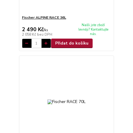
Fischer ALPINE RACE 36L
Našli jste zboží
2 490 Kč
levněji? Kontaktujte
/
ks
nás.
2 058 Kč
bez DPH
Přidat do košíku