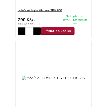
Lyžařské brýle Victory SPV 608
Našli jste zboží
790 Kč
levněji? Kontaktujte
/
ks
nás.
653 Kč
bez DPH
Přidat do košíku