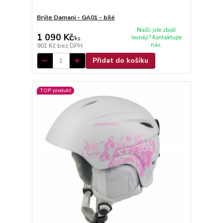
Brýle Damani - GA01 - bílé
Našli jste zboží
1 090 Kč
levněji? Kontaktujte
/
ks
nás.
901 Kč
bez DPH
Přidat do košíku
TOP produkt