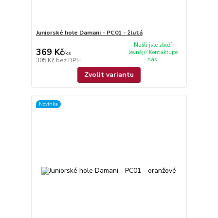
Juniorské hole Damani - PC01 - žlutá
Našli jste zboží
369 Kč
levněji? Kontaktujte
/
ks
nás.
305 Kč
bez DPH
Zvolit variantu
Novinka