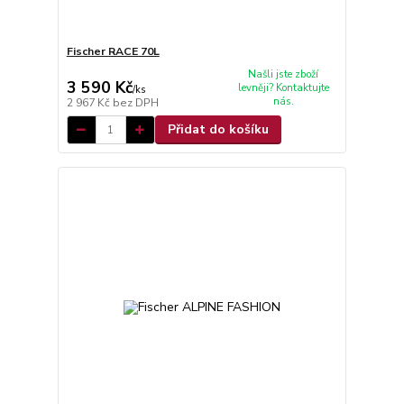
Fischer RACE 70L
Našli jste zboží
3 590 Kč
levněji? Kontaktujte
/
ks
nás.
2 967 Kč
bez DPH
Přidat do košíku