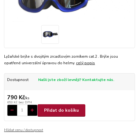
Lyžařské brýle s dvojitým zrcadlovým zorníkem cat.2 . Brýle jsou
opatřené univerzální úpravou do helmy.
celý popis
Dostupnost
Našli jste zboží levněji? Kontaktujte nás.
790 Kč
/
ks
653 Kč
bez DPH
Přidat do košíku
Hlídat cenu / dostupnost