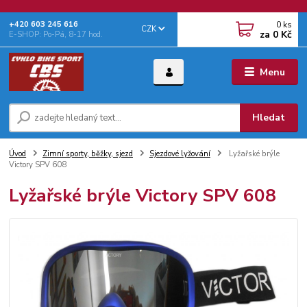
0
ks
+‭420 603 245 616‬
CZK
za
0 Kč
E-SHOP: Po-Pá, 8-17 hod.
Menu
Hledat
Úvod
Zimní sporty, běžky, sjezd
Sjezdové lyžování
Lyžařské brýle
Victory SPV 608
Lyžařské brýle Victory SPV 608