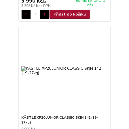
3 990 Kč
levněji? Kontaktujte
/
ks
nás.
3 298 Kč
bez DPH
Přidat do košíku
KÄSTLE XP20 JUNIOR CLASSIC SKIN 142 (19-
27kg)