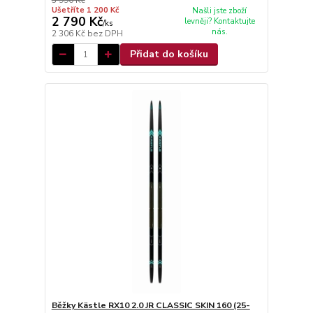
3 990 Kč
Ušetříte 1 200 Kč
Našli jste zboží
2 790 Kč
levněji? Kontaktujte
/
ks
nás.
2 306 Kč
bez DPH
Přidat do košíku
Běžky Kästle RX10 2.0 JR CLASSIC SKIN 160 (25-