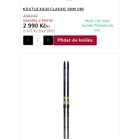
KÄSTLE XA20 CLASSIC SKIN 190
4 990 Kč
Ušetříte 2 000 Kč
Našli jste zboží
2 990 Kč
levněji? Kontaktujte
/
ks
nás.
2 471 Kč
bez DPH
Přidat do košíku