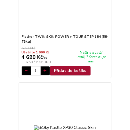
Fischer TWIN SKIN POWER + TOUR STEP 184 (58-
73kg)
6 590 Kč
Ušetříte 1 900 Kč
Našli jste zboží
4 690 Kč
levněji? Kontaktujte
/
ks
nás.
3 876 Kč
bez DPH
Přidat do košíku