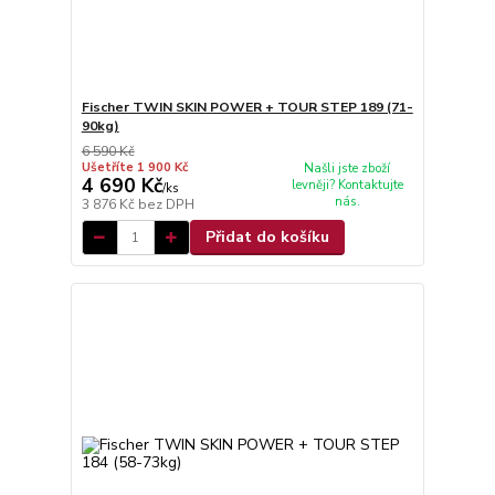
Fischer TWIN SKIN POWER + TOUR STEP 189 (71-
90kg)
6 590 Kč
Ušetříte 1 900 Kč
Našli jste zboží
4 690 Kč
levněji? Kontaktujte
/
ks
nás.
3 876 Kč
bez DPH
Přidat do košíku