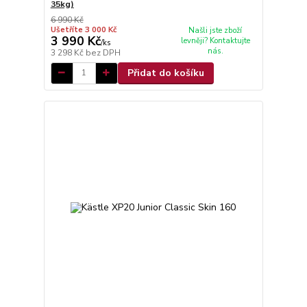
35kg)
6 990 Kč
Ušetříte 3 000 Kč
Našli jste zboží
3 990 Kč
levněji? Kontaktujte
/
ks
nás.
3 298 Kč
bez DPH
Přidat do košíku