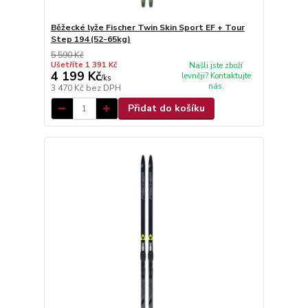
Běžecké lyže Fischer Twin Skin Sport EF + Tour
Step 194 (52-65kg)
5 590 Kč
Ušetříte 1 391 Kč
Našli jste zboží
4 199 Kč
levněji? Kontaktujte
/
ks
nás.
3 470 Kč
bez DPH
Přidat do košíku