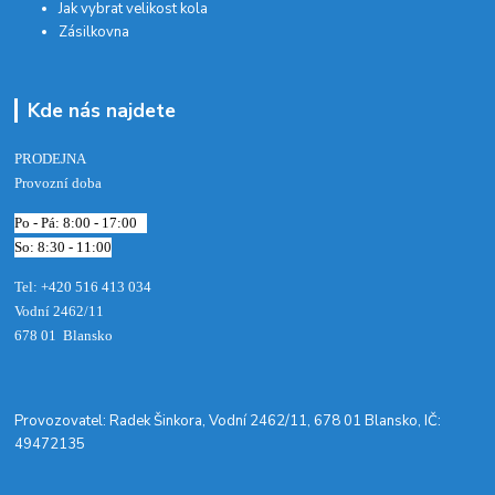
Jak vybrat velikost kola
Zásilkovna
Kde nás najdete
PRODEJNA
Provozní doba
Po - Pá: 8:00 - 17:00
So: 8:30 - 11:00
Tel: +420 516 413 034‬
Vodní 2462/11
678 01 Blansko
​Provozovatel: Radek Šinkora, Vodní 2462/11, 678 01 Blansko, IČ:
49472135