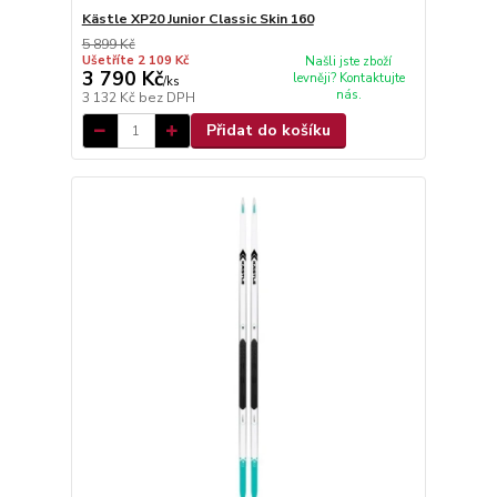
Kästle XP20 Junior Classic Skin 160
5 899 Kč
Ušetříte 2 109 Kč
Našli jste zboží
3 790 Kč
levněji? Kontaktujte
/
ks
nás.
3 132 Kč
bez DPH
Přidat do košíku