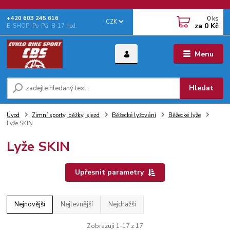
0
ks
+‭420 603 245 616‬
CZK
za
0 Kč
E-SHOP: Po-Pá, 8-17 hod.
Menu
Hledat
Úvod
Zimní sporty, běžky, sjezd
Běžecké lyžování
Běžecké lyže
Lyže SKIN
Lyže SKIN
Upřesnit parametry
Nejnovější
Nejlevnější
Nejdražší
Zobrazuji 1-17 z 17