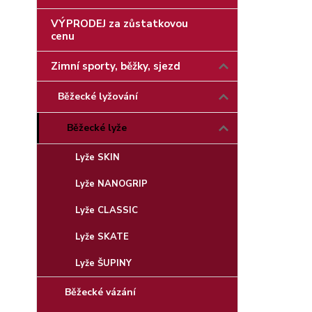
VÝPRODEJ za zůstatkovou
cenu
Zimní sporty, běžky, sjezd
Běžecké lyžování
Běžecké lyže
Lyže SKIN
Lyže NANOGRIP
Lyže CLASSIC
Lyže SKATE
Lyže ŠUPINY
Běžecké vázání