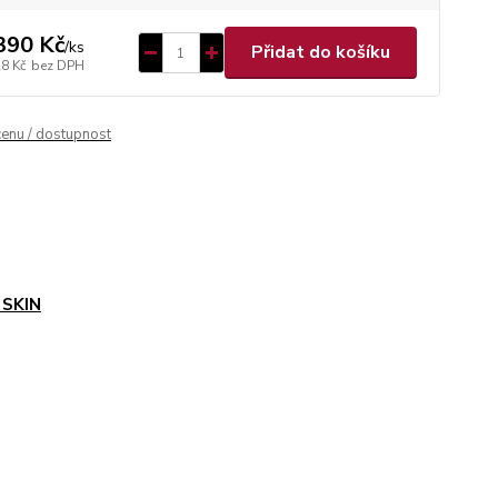
390 Kč
/
ks
Přidat do košíku
28 Kč
bez DPH
cenu / dostupnost
 SKIN