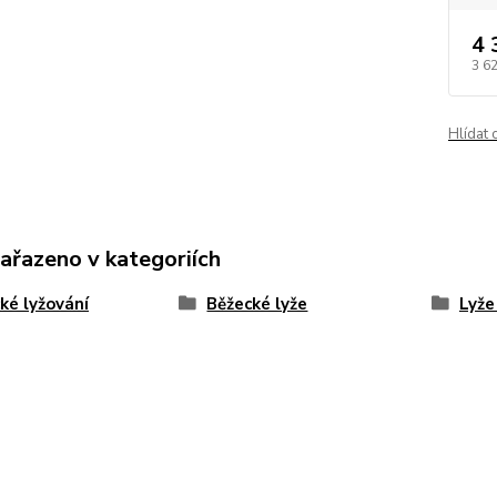
4 
3 6
Hlídat 
zařazeno v kategoriích
ké lyžování
Běžecké lyže
Lyže