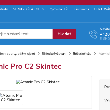
ntakty
SERVIS LYŽÍ A KOL
Půjčovna LYŽÍ
Zásilkovna
UBYTOVÁ
Nevíte
Hledat
+‭420
E-SHOP
imní sporty, běžky, sjezd
Běžecké lyžování
Běžecké lyže
Atomic 
ic Pro C2 Skintec
Dos
Vel