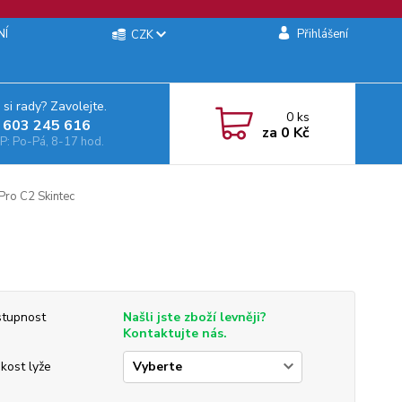
NÍ
Přihlášení
CZK
 si rady? Zavolejte.
0
ks
 603 245 616‬
za
0 Kč
: Po-Pá, 8-17 hod.
Pro C2 Skintec
tupnost
Našli jste zboží levněji?
Kontaktujte nás.
ikost lyže