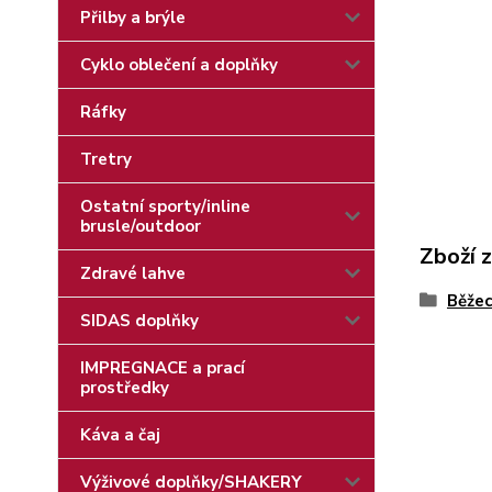
Přilby a brýle
Cyklo oblečení a doplňky
Ráfky
Tretry
Ostatní sporty/inline
brusle/outdoor
Zboží 
Zdravé lahve
Běžec
SIDAS doplňky
IMPREGNACE a prací
prostředky
Káva a čaj
Výživové doplňky/SHAKERY