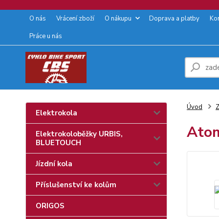
O nás
Vrácení zboží
O nákupu
Doprava a platby
Ko
Práce u nás
Úvod
Z
Elektrokola
Atom
Elektrokoloběžky URBIS,
BLUETOUCH
Jízdní kola
Příslušenství ke kolům
ORIGOS