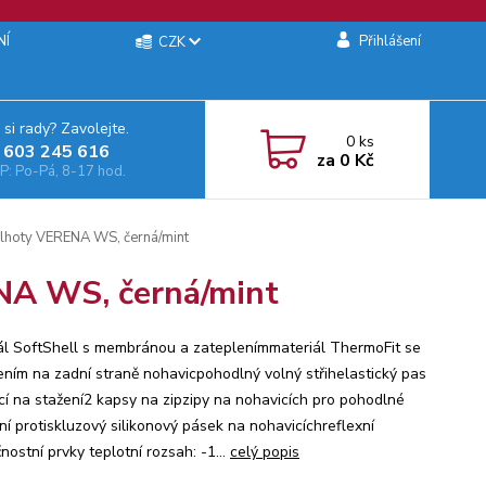
NÍ
Přihlášení
CZK
 si rady? Zavolejte.
0
ks
 603 245 616‬
za
0 Kč
: Po-Pá, 8-17 hod.
alhoty VERENA WS, černá/mint
NA WS, černá/mint
ál SoftShell s membránou a zateplenímmateriál ThermoFit se
ením na zadní straně nohavicpohodlný volný střihelastický pas
icí na stažení2 kapsy na zipzipy na nohavicích pro pohodlné
ní protiskluzový silikonový pásek na nohavicíchreflexní
ostní prvky teplotní rozsah: -1...
celý popis