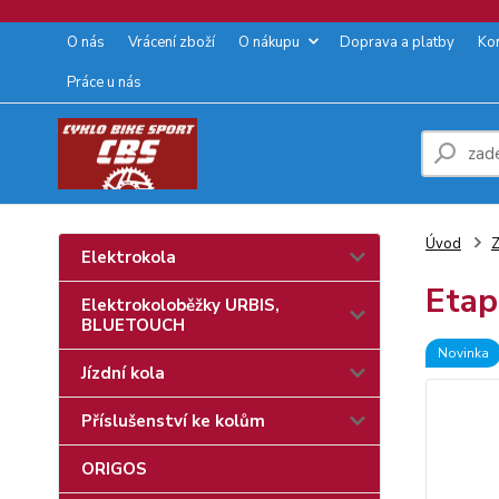
O nás
Vrácení zboží
O nákupu
Doprava a platby
Ko
Práce u nás
Úvod
Z
Elektrokola
Etap
Elektrokoloběžky URBIS,
BLUETOUCH
Novinka
Jízdní kola
Příslušenství ke kolům
ORIGOS