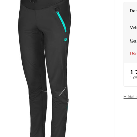
Dos
Vel
Cen
Uše
1 
1 0
Hlídat 