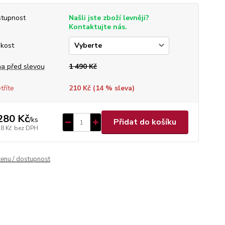
tupnost
Našli jste zboží levněji?
Kontaktujte nás.
ikost
a před slevou
1 490 Kč
tříte
210 Kč (
14
% sleva)
280 Kč
/
ks
Přidat do košíku
58 Kč
bez DPH
cenu / dostupnost