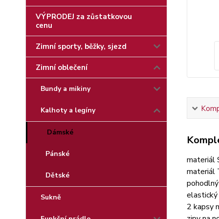
VÝPRODEJ za zůstatkovou
cenu
Zimní sporty, běžky, sjezd
Zimní oblečení
Bundy a mikiny
Kompl
Kalhoty a legíny
Dámské
Komple
Pánské
materiál
materiál 
Dětské
pohodlný 
elastický
Sukně
2 kapsy n
zipy na n
Funkční prádlo