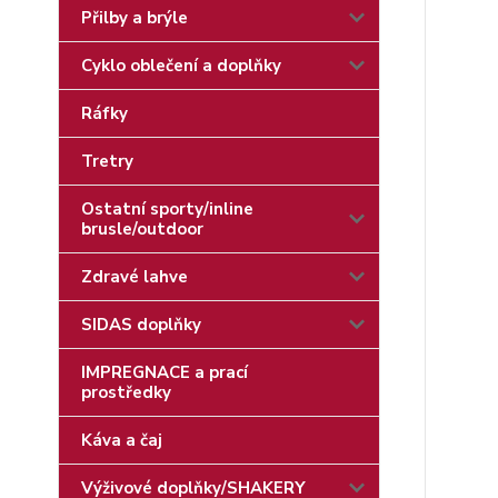
Přilby a brýle
Cyklo oblečení a doplňky
Ráfky
Tretry
Ostatní sporty/inline
brusle/outdoor
Zdravé lahve
SIDAS doplňky
IMPREGNACE a prací
prostředky
Káva a čaj
Výživové doplňky/SHAKERY