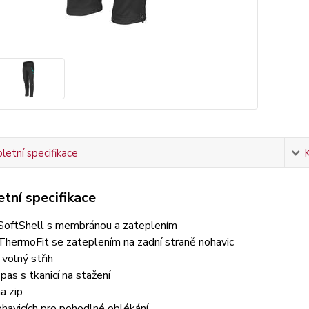
etní specifikace
tní specifikace
 SoftShell s membránou a zateplením
ThermoFit se zateplením na zadní straně nohavic
volný střih
 pas s tkanicí na stažení
a zip
ohavicích pro pohodlné oblékání