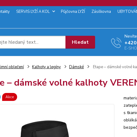
ntakty
SERVIS LYŽÍ A KOL
Půjčovna LYŽÍ
Zásilkovna
UBYTOVÁ
Nevíte
Hledat
+‭420
E-SHOP
imní oblečení
Kalhoty a legíny
Dámské
Etape – dámské volné k
e – dámské volné kalhoty VERE
Akce
materi
zatepl
s tkan
obléká
bezpečn