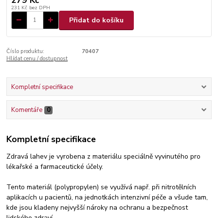
231 Kč
bez DPH
Přidat do košíku
Číslo produktu:
70407
Hlídat cenu / dostupnost
Kompletní specifikace
Komentáře
0
Kompletní specifikace
Zdravá lahev je vyrobena z materiálu speciálně vyvinutého pro
lékařské a farmaceutické účely.
Tento materiál (polypropylen) se využívá např. při nitrotělních
aplikacích u pacientů, na jednotkách intenzivní péče a všude tam,
kde jsou kladeny nejvyšší nároky na ochranu a bezpečnost
lidského zdraví.