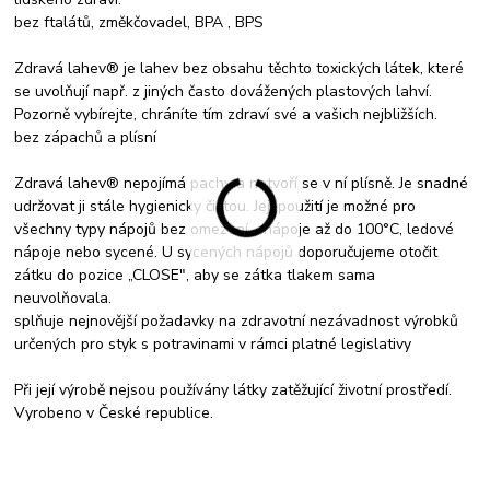
bez ftalátů, změkčovadel, BPA , BPS
Zdravá lahev® je lahev bez obsahu těchto toxických látek, které
se uvolňují např. z jiných často dovážených plastových lahví.
Pozorně vybírejte, chráníte tím zdraví své a vašich nejbližších.
bez zápachů a plísní
Zdravá lahev® nepojímá pachy a netvoří se v ní plísně. Je snadné
udržovat ji stále hygienicky čistou. Její použití je možné pro
všechny typy nápojů bez omezení - nápoje až do 100°C, ledové
nápoje nebo sycené. U sycených nápojů doporučujeme otočit
zátku do pozice „CLOSE", aby se zátka tlakem sama
neuvolňovala.
splňuje nejnovější požadavky na zdravotní nezávadnost výrobků
určených pro styk s potravinami v rámci platné legislativy
Při její výrobě nejsou používány látky zatěžující životní prostředí.
Vyrobeno v České republice.