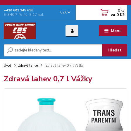
0
ks
+‭420 603 245 616‬
CZK
za
0 Kč
E-SHOP: Po-Pá, 8-17 hod.
Menu
Hledat
Úvod
Zdravé lahve
Zdravá lahev 0,7 l Vážky
Zdravá lahev 0,7 l Vážky