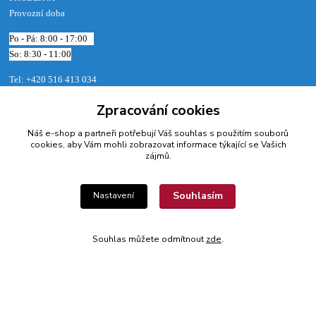
Provozní doba
Po - Pá: 8:00 - 17:00
So: 8:30 - 11:00
Tel: +420 516 413 034‬
Vodní 2462/11
Zpracování cookies
678 01 Blansko
Náš e-shop a partneři potřebují Váš
souhlas
s použitím souborů
cookies, aby Vám mohli zobrazovat informace týkající se Vašich
zájmů.
​Provozovatel: Radek Šinkora, Vodní 2462/11, 678 01 Blansko, IČ:
49472135
Souhlasím
Nastavení
Kontakty
Souhlas můžete odmítnout
zde
.
Radek Šinkora
+‭420 603 245 616‬
E-SHOP: Po-Pá, 8-17 hod.