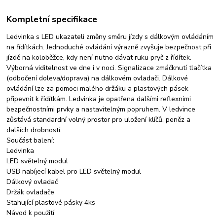
Kompletní specifikace
Ledvinka s LED ukazateli změny směru jízdy s dálkovým ovládáním
na řídítkách. Jednoduché ovládání výrazně zvyšuje bezpečnost při
jízdě na koloběžce, kdy není nutno dávat ruku pryč z řídítek.
Výborná viditelnost ve dne i v noci. Signalizace zmáčknutí tlačítka
(odbočení doleva/doprava) na dálkovém ovladači. Dálkové
ovládání lze za pomoci malého držáku a plastových pásek
připevnit k řídítkám. Ledvinka je opatřena dalšími reflexními
bezpečnostními prvky a nastavitelným popruhem. V ledvince
zůstává standardní volný prostor pro uložení klíčů, peněz a
dalších drobností.
Součást balení:
Ledvinka
LED světelný modul
USB nabíjecí kabel pro LED světelný modul
Dálkový ovladač
Držák ovladače
Stahující plastové pásky 4ks
Návod k použití