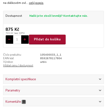
na dálkovém ovl...
celý popis
Dostupnost
Našli jste zboží levněji? Kontaktujte nás.
875 Kč
723 Kč
bez DPH
Přidat do košíku
Číslo produktu:
105400033_1_1
EAN kód:
8592678117804
Výrobce:
urbis
Hlídat cenu / dostupnost
Kompletní specifikace
Parametry
Komentáře
0