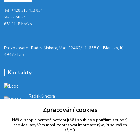
Tel: +420 516 413 034‬
Vodní 2462/11
678 01 Blansko
​Provozovatel: Radek Šinkora, Vodní 2462/11, 678 01 Blansko, IČ:
49472135
Kontakty
Radek Šinkora
+‭420 603 245 616‬
Zpracování cookies
E-SHOP: Po-Pá, 8-17 hod.
Náš e-shop a partneři potřebují Váš
souhlas
s použitím souborů
cyklobikesport@seznam.cz
cookies, aby Vám mohli zobrazovat informace týkající se Vašich
zájmů.