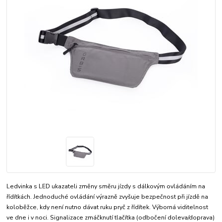
Ledvinka s LED ukazateli změny směru jízdy s dálkovým ovládáním na
řídítkách. Jednoduché ovládání výrazně zvyšuje bezpečnost při jízdě na
koloběžce, kdy není nutno dávat ruku pryč z řídítek. Výborná viditelnost
ve dne i v noci. Signalizace zmáčknutí tlačítka (odbočení doleva/doprava)