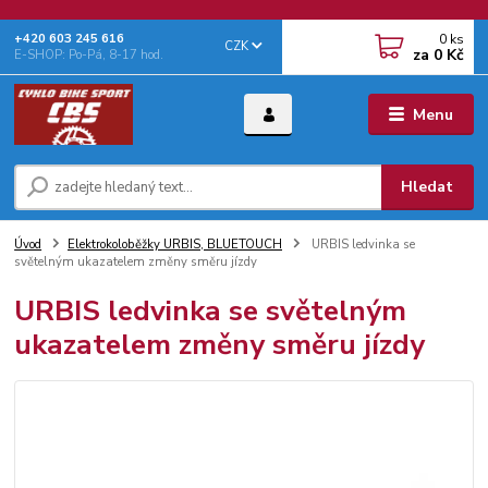
0
ks
+‭420 603 245 616‬
CZK
za
0 Kč
E-SHOP: Po-Pá, 8-17 hod.
Menu
Hledat
Úvod
Elektrokoloběžky URBIS, BLUETOUCH
URBIS ledvinka se
světelným ukazatelem změny směru jízdy
URBIS ledvinka se světelným
ukazatelem změny směru jízdy