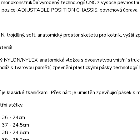
monokonstrukční vyrobený technologií CNC z vysoce pevnostní sli
í pozice-ADJUSTABLE POSITION CHASSIS, povrchová úprava: e
 trojdílný, soft, anatomický prostor skeletu pro kotník, vyšší 
ateriál
 NYLON/NYLEX, anatomická vložka s dvouvrstvou vnitřní strukturou
bandáž s tvarovou pamětí, zpevnění plastickými pásky techn
 je klasické tkaničkami. Přes nárt je umístěn zpevňující pásek s 
třní stélky:
.: 36 - 24cm
.: 37 - 24,5cm
.: 38 - 24,8cm
.: 39 - 25,2cm