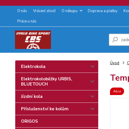
O nás
Vrácení zboží
O nákupu
Doprava a platby
Ko
Práce u nás
Úvod
O
Elektrokola
Temp
Elektrokoloběžky URBIS,
BLUETOUCH
Akce
Jízdní kola
Příslušenství ke kolům
ORIGOS