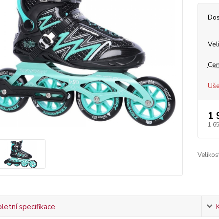
Dos
Vel
Cen
Uše
1 
1 6
Velikos
etní specifikace