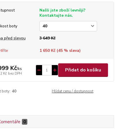
tupnost
Našli jste zboží levněji?
Kontaktujte nás.
ikost boty
a před slevou
3 649 Kč
tříte
1 650 Kč (
45
% sleva)
999 Kč
/
ks
Přidat do košíku
52 Kč
bez DPH
t boty:
40
Hlídat cenu / dostupnost
Komentáře
0