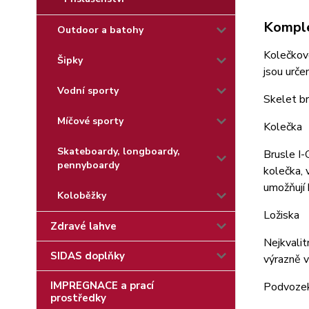
Komple
Outdoor a batohy
Kolečkové
Šipky
jsou určen
Vodní sporty
Skelet br
Míčové sporty
Kolečka
Skateboardy, longboardy,
Brusle I
pennyboardy
kolečka, 
umožňují 
Koloběžky
Ložiska
Zdravé lahve
Nejkvalit
SIDAS doplňky
výrazně v
IMPREGNACE a prací
Podvoze
prostředky