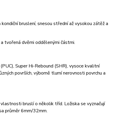
 kondiční bruslení, snesou střední až vysokou zátěž a
á a tvořená dvěmi oddělenými částmi.
(PUC), Super Hi-Rebound (SHR), vysoce kvalitní
různých površích, výborně tlumí nerovnosti povrchu a
lastnosti bruslí o několik tříd. Ložiska se vyznačují
k. Osa průměr 6mm/32mm.