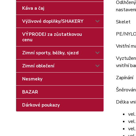
Odlhčený 
Káva a čaj
nastaven
Výživové doplňky/SHAKERY
Skelet
PE/NYLON,
VÝPRODEJ za zůstatkovou
cenu
Vnitřní m
Zimní sporty, běžky, sjezd
Vyztužený
vnitřní 
Zimní oblečení
Zapínání
Nesmeky
Šněrování
BAZAR
Délka vni
Dárkové poukazy
vel
vel
vel
vel