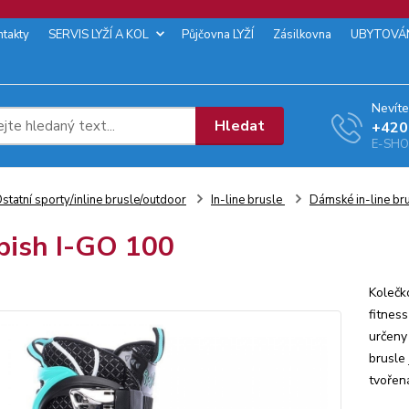
ntakty
SERVIS LYŽÍ A KOL
Půjčovna LYŽÍ
Zásilkovna
UBYTOVÁ
Nevíte
Hledat
+‭420
E-SHOP
statní sporty/inline brusle/outdoor
In-line brusle
Dámské in-line br
ish I-GO 100
Kolečk
fitness
určeny 
brusle
tvořen