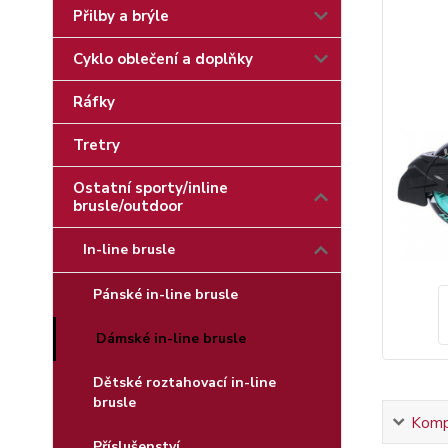
Přilby a brýle
Cyklo oblečení a doplňky
Ráfky
Tretry
Ostatní sporty/inline
brusle/outdoor
In-line brusle
Pánské in-line brusle
Dámské in-line brusle
Dětské roztahovací in-line
brusle
Kompl
Příslušenství