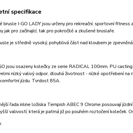
tní specifikace
 brusle I-GO LADY jsou určeny pro rekreační, sportovní fitness a
y jak pro začínající, tak pro pokročilé a zkušené bruslaře.
usle je středně vysoký, pohyblivá část nad kloubem je zpevněn
-GO jsou osazeny kolečky ze serie RADICAL 100mm, PU casting 
velmi nízký valivý odpor, dlouhá životnost - nízké opotřebení na 
komfortní jízdu. Tvrdost 85A.
nější řada inline ložiska Tempish ABEC 9 Chrome posouvají jízdní v
yšší valivostí, která je patrná již po pouhém roztočení koleče
k