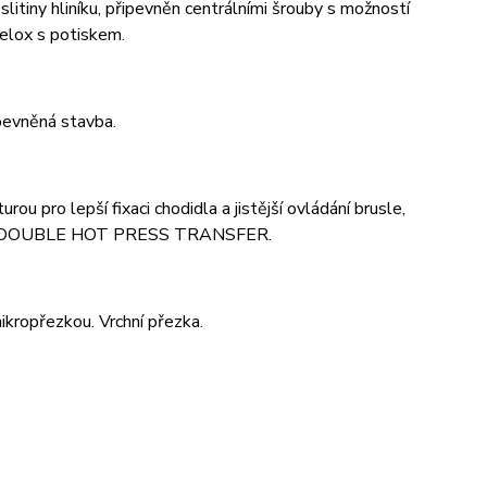
tiny hliníku, připevněn centrálními šrouby s možností
lox s potiskem.
zpevněná stavba.
 pro lepší fixaci chodidla a jistější ovládání brusle,
ologií DOUBLE HOT PRESS TRANSFER.
mikropřezkou. Vrchní přezka.