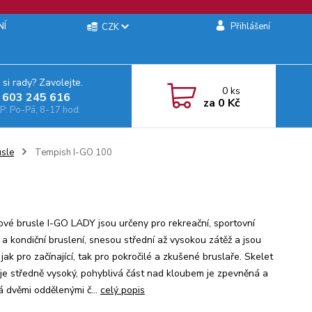
NÍ
Přihlášení
CZK
 si rady? Zavolejte.
0
ks
 603 245 616‬
za
0 Kč
: Po-Pá, 8-17 hod.
usle
Tempish I-GO 100
ové brusle I-GO LADY jsou určeny pro rekreační, sportovní
 a kondiční bruslení, snesou střední až vysokou zátěž a jsou
jak pro začínající, tak pro pokročilé a zkušené bruslaře. Skelet
 je středně vysoký, pohyblivá část nad kloubem je zpevněná a
á dvěmi oddělenými č...
celý popis