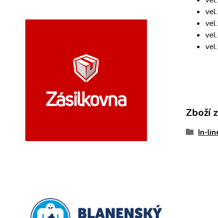
vel
vel
vel
vel
Zboží 
In-li