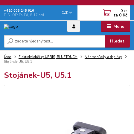
0
ks
+‭420 603 245 616‬
CZK
za
0 Kč
E-SHOP: Po-Pá, 8-17 hod.
Menu
Hledat
Úvod
Elektrokoloběžky URBIS, BLUETOUCH
Náhradní díly a doplňky
Stojánek-U5, U5.1
Stojánek-U5, U5.1