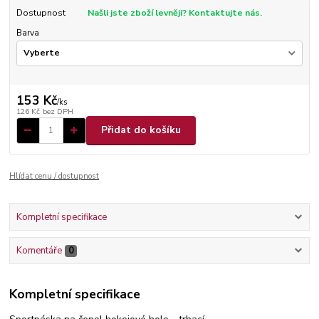
Dostupnost
Našli jste zboží levněji? Kontaktujte nás.
Barva
153 Kč
/
ks
126 Kč
bez DPH
Přidat do košíku
Hlídat cenu / dostupnost
Kompletní specifikace
Komentáře
0
Kompletní specifikace