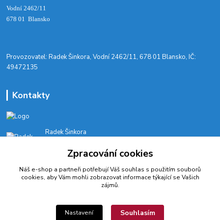
Vodní 2462/11
678 01 Blansko
​Provozovatel: Radek Šinkora, Vodní 2462/11, 678 01 Blansko, IČ:
49472135
Kontakty
Radek Šinkora
+‭420 603 245 616‬
Zpracování cookies
E-SHOP: Po-Pá, 8-17 hod.
Náš e-shop a partneři potřebují Váš
souhlas
s použitím souborů
cyklobikesport@seznam.cz
cookies, aby Vám mohli zobrazovat informace týkající se Vašich
zájmů.
Souhlasím
Nastavení