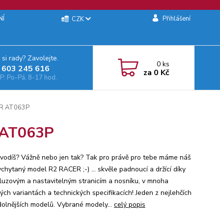
NÍ
Přihlášení
CZK
 si rady? Zavolejte.
0
ks
 603 245 616‬
za
0 Kč
: Po-Pá, 8-17 hod.
CER AT063P
R AT063P
vodíš? Vážně nebo jen tak? Tak pro právě pro tebe máme náš
chytaný model R2 RACER ;-) ... skvěle padnoucí a držící díky
kluzovým a nastavitelným stranicím a nosníku, v mnoha
ých variantách a technických specifikacích! Jeden z nejlehčích
dolnějších modelů. Vybrané modely...
celý popis