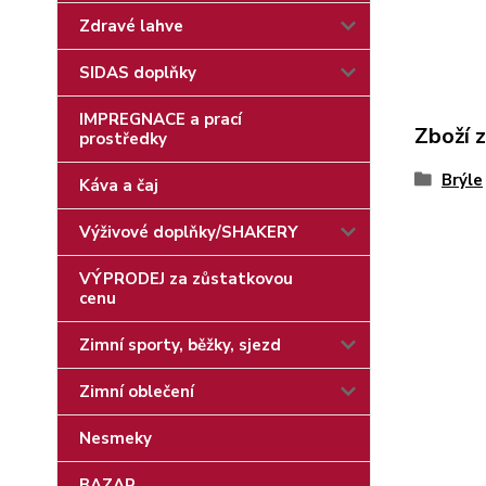
Zdravé lahve
SIDAS doplňky
IMPREGNACE a prací
Zboží 
prostředky
Brýle
Káva a čaj
Výživové doplňky/SHAKERY
VÝPRODEJ za zůstatkovou
cenu
Zimní sporty, běžky, sjezd
Zimní oblečení
Nesmeky
BAZAR