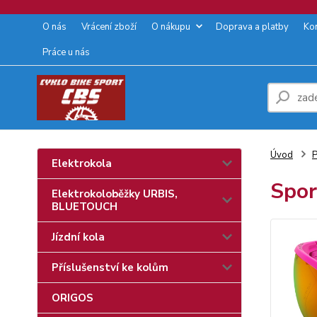
O nás
Vrácení zboží
O nákupu
Doprava a platby
Ko
Práce u nás
Úvod
P
Elektrokola
Spor
Elektrokoloběžky URBIS,
BLUETOUCH
Jízdní kola
Příslušenství ke kolům
ORIGOS