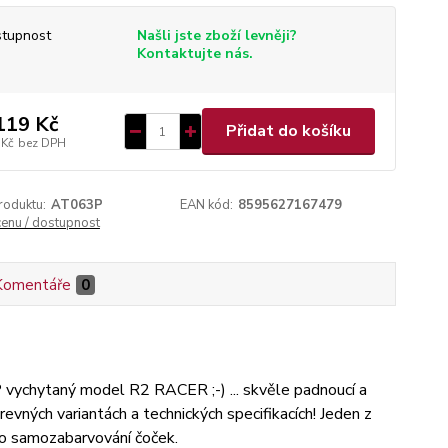
tupnost
Našli jste zboží levněji?
Kontaktujte nás.
119 Kč
Přidat do košíku
 Kč
bez DPH
roduktu:
AT063P
EAN kód:
8595627167479
cenu / dostupnost
Komentáře
0
vychytaný model R2 RACER ;-) ... skvěle padnoucí a
revných variantách a technických specifikacích! Jeden z
ho samozabarvování čoček.