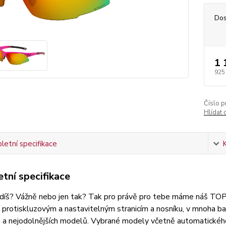
Dos
1 
925
Číslo p
Hlídat 
etní specifikace
tní specifikace
díš? Vážně nebo jen tak? Tak pro právě pro tebe máme náš TOP 
ky protiskluzovým a nastavitelným stranicím a nosníku, v mnoha ba
ch a nejodolnějších modelů. Vybrané modely včetně automatické