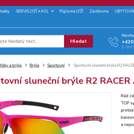
ntakty
SERVIS LYŽÍ A KOL
Půjčovna LYŽÍ
Zásilkovna
UBYTOVÁ
Nevíte
Hledat
+‭420
E-SHOP
řilby a brýle
Brýle
Sportovní
Sportovní sluneční brýle R2 RA
tovní sluneční brýle R2 RACE
Rád zá
TOP vy
protis
barevn
a nejo