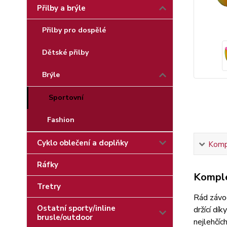
Přilby a brýle
Přilby pro dospělé
Dětské přilby
Brýle
Sportovní
Fashion
Cyklo oblečení a doplňky
Kompl
Ráfky
Komple
Tretry
Rád závo
Ostatní sporty/inline
držící dí
brusle/outdoor
nejlehčí