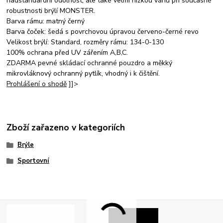
nadstandardní odolnost, ale také velmi nízkou váhu při současné
robustnosti brýlí MONSTER.
Barva rámu: matný černý
Barva čoček: šedá s povrchovou úpravou červeno-černé revo
Velikost brýlí: Standard, rozměry rámu: 134-0-130
100% ochrana před UV zářením A,B,C.
ZDARMA pevné skládací ochranné pouzdro a měkký
mikrovláknový ochranný pytlík, vhodný i k čištění.
Prohlášení o shodě
]]>
Zboží zařazeno v kategoriích
Brýle
Sportovní