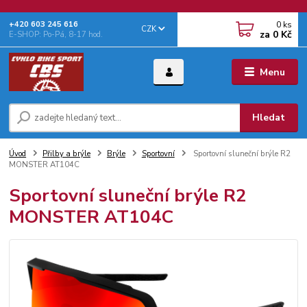
0
ks
+‭420 603 245 616‬
CZK
za
0 Kč
E-SHOP: Po-Pá, 8-17 hod.
Menu
Hledat
Úvod
Přilby a brýle
Brýle
Sportovní
Sportovní sluneční brýle R2
MONSTER AT104C
Sportovní sluneční brýle R2
MONSTER AT104C