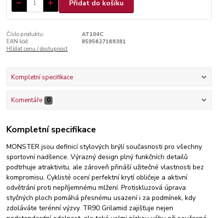
Přidat do košíku
Číslo produktu:
AT104C
EAN kód:
8595627169381
Hlídat cenu / dostupnost
Kompletní specifikace
Komentáře
0
Kompletní specifikace
MONSTER jsou definicí stylových brýlí současnosti pro všechny
sportovní nadšence. Výrazný design plný funkčních detailů
podtrhuje atraktivitu, ale zároveň přináší užitečné vlastnosti bez
kompromisu. Cyklisté ocení perfektní krytí obličeje a aktivní
odvětrání proti nepříjemnému mlžení. Protiskluzová úprava
styčných ploch pomáhá přesnému usazení i za podmínek, kdy
zdoláváte terénní výzvy. TR90 Grilamid zajišťuje nejen