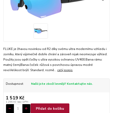
FLUKE je žhavou novinkou od R2 díky svému ultra modernímu vzhledu i
zorníku, který výjimečně dobře chrání a zároveň nijak neomezuje výhled.
Použity jsou opět čočky s ultra vysokou ochranou UV400.Barva rámu:
matný černýBarva čoček: růžová s povrchovou úpravou modré
revoVelikost brýlí: Standard, rozmě...
celý popis
Dostupnost
Našli jste zboží levněji? Kontaktujte nás.
1 519 Kč
1 255 Kč
bez DPH
Přidat do košíku