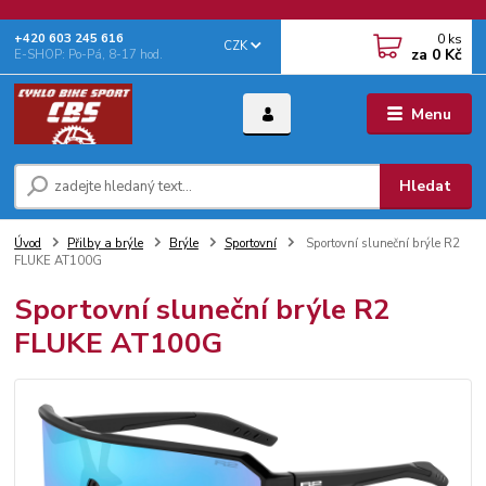
0
ks
+‭420 603 245 616‬
CZK
za
0 Kč
E-SHOP: Po-Pá, 8-17 hod.
Menu
Hledat
Úvod
Přilby a brýle
Brýle
Sportovní
Sportovní sluneční brýle R2
FLUKE AT100G
Sportovní sluneční brýle R2
FLUKE AT100G