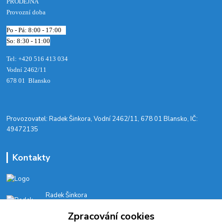
PRODEJNA
Provozní doba
Po - Pá: 8:00 - 17:00
So: 8:30 - 11:00
Tel: +420 516 413 034‬
Vodní 2462/11
678 01 Blansko
​Provozovatel: Radek Šinkora, Vodní 2462/11, 678 01 Blansko, IČ:
49472135
Kontakty
Radek Šinkora
+‭420 603 245 616‬
Zpracování cookies
E-SHOP: Po-Pá, 8-17 hod.