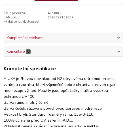
Číslo produktu:
AT100G
EAN kód:
8595627169367
Hlídat cenu / dostupnost
Kompletní specifikace
Komentáře
0
Kompletní specifikace
FLUKE je žhavou novinkou od R2 díky svému ultra modernímu
vzhledu i zorníku, který výjimečně dobře chrání a zároveň nijak
neomezuje výhled. Použity jsou opět čočky s ultra vysokou
ochranou UV400.
Barva rámu: matný černý
Barva čoček: růžová s povrchovou úpravou modré revo
Velikost brýlí: Standard, rozměry rámu: 135-0-118
100% ochrana před UV zářením A,B,C.
ZDARMA pevné skládací ochranné pouzdro a měkký