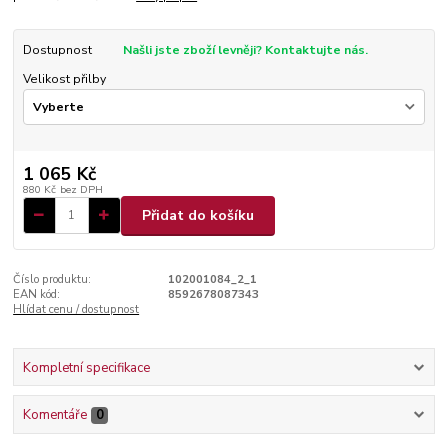
Dostupnost
Našli jste zboží levněji? Kontaktujte nás.
Velikost přilby
1 065 Kč
880 Kč
bez DPH
Přidat do košíku
Číslo produktu:
102001084_2_1
EAN kód:
8592678087343
Hlídat cenu / dostupnost
Kompletní specifikace
Komentáře
0