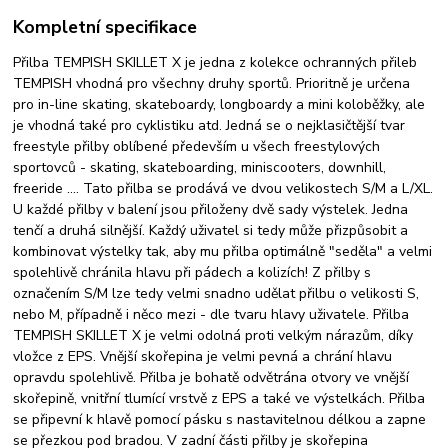
Kompletní specifikace
Přilba TEMPISH SKILLET X je jedna z kolekce ochranných přileb
TEMPISH vhodná pro všechny druhy sportů. Prioritně je určena
pro in-line skating, skateboardy, longboardy a mini koloběžky, ale
je vhodná také pro cyklistiku atd. Jedná se o nejklasičtější tvar
freestyle přilby oblíbené především u všech freestylových
sportovců - skating, skateboarding, miniscooters, downhill,
freeride .... Tato přilba se prodává ve dvou velikostech S/M a L/XL.
U každé přilby v balení jsou přiloženy dvě sady výstelek. Jedna
tenčí a druhá silnější. Každý uživatel si tedy může přizpůsobit a
kombinovat výstelky tak, aby mu přilba optimálně "seděla" a velmi
spolehlivě chránila hlavu při pádech a kolizích! Z přilby s
označením S/M lze tedy velmi snadno udělat přilbu o velikosti S,
nebo M, případně i něco mezi - dle tvaru hlavy uživatele. Přilba
TEMPISH SKILLET X je velmi odolná proti velkým nárazům, díky
vložce z EPS. Vnější skořepina je velmi pevná a chrání hlavu
opravdu spolehlivě. Přilba je bohatě odvětrána otvory ve vnější
skořepině, vnitřní tlumící vrstvě z EPS a také ve výstelkách. Přilba
se připevní k hlavě pomocí pásku s nastavitelnou délkou a zapne
se přezkou pod bradou. V zadní části přilby je skořepina