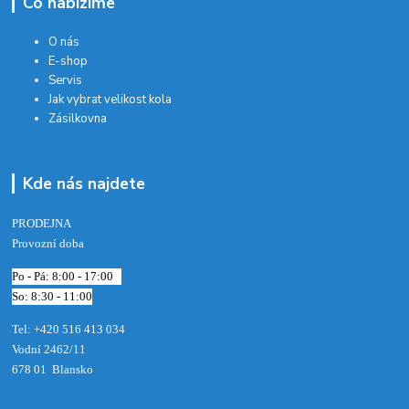
Co nabízíme
O nás
E-shop
Servis
Jak vybrat velikost kola
Zásilkovna
Kde nás najdete
PRODEJNA
Provozní doba
Po - Pá: 8:00 - 17:00
So: 8:30 - 11:00
Tel: +420 516 413 034‬
Vodní 2462/11
678 01 Blansko