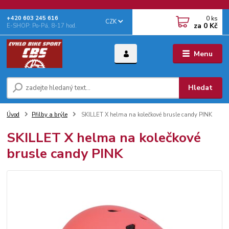
0
ks
+‭420 603 245 616‬
CZK
za
0 Kč
E-SHOP: Po-Pá, 8-17 hod.
Menu
Hledat
Úvod
Přilby a brýle
SKILLET X helma na kolečkové brusle candy PINK
SKILLET X helma na kolečkové
brusle candy PINK