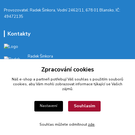
​Provozovatel: Radek Šinkora, Vodní 2462/11, 678 01 Blansko, IČ:
49472135
Kontakty
Radek Šinkora
+‭420 603 245 616‬
Zpracování cookies
E-SHOP: Po-Pá, 8-17 hod.
Náš e-shop a partneři potřebují Váš
souhlas
s použitím souborů
cyklobikesport@seznam.cz
cookies, aby Vám mohli zobrazovat informace týkající se Vašich
zájmů.
Souhlasím
Nastavení
© 2022 CykloBikeSport ||| Created by webfotografika.cz
Souhlas můžete odmítnout
zde
.
Vytvořeno na
Eshop-rychle.cz