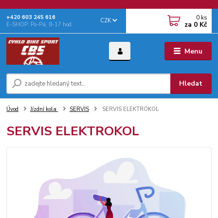
0
ks
+‭420 603 245 616‬
CZK
za
0 Kč
E-SHOP: Po-Pá, 8-17 hod.
Menu
Hledat
Úvod
Jízdní kola
SERVIS
SERVIS ELEKTROKOL
SERVIS ELEKTROKOL