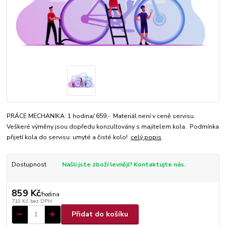
PRÁCE MECHANIKA: 1 hodina/ 659,- Materiál není v ceně servisu.
Veškeré výměny jsou dopředu konzultovány s majitelem kola. Podmínka
přijetí kola do servisu: umyté a čisté kolo!
celý popis
Dostupnost
Našli jste zboží levněji? Kontaktujte nás.
859 Kč
/
hodina
710 Kč
bez DPH
Přidat do košíku