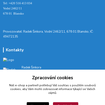
Tel: +420 516 413 034‬
Vodní 2462/11
678 01 Blansko
​Provozovatel: Radek Šinkora, Vodní 2462/11, 678 01 Blansko, IČ:
49472135
Kontakty
Radek Šinkora
+‭420 603 245 616‬
Zpracování cookies
E-SHOP: Po-Pá, 8-17 hod.
Náš e-shop a partneři potřebují Váš
souhlas
s použitím souborů
cyklobikesport@seznam.cz
cookies, aby Vám mohli zobrazovat informace týkající se Vašich
zájmů.