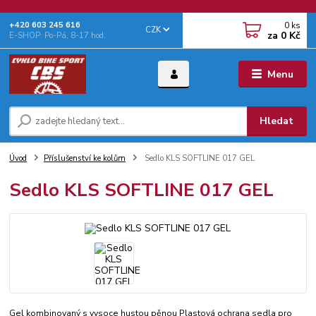
0
ks
+‭420 603 245 616‬
CZK
za
0 Kč
E-SHOP: Po-Pá, 8-17 hod.
Menu
Hledat
Úvod
Příslušenství ke kolům
Sedlo KLS SOFTLINE 017 GEL
Sedlo KLS SOFTLINE 017 GEL
Gel kombinovaný s vysoce hustou pěnou Plastová ochrana sedla pro