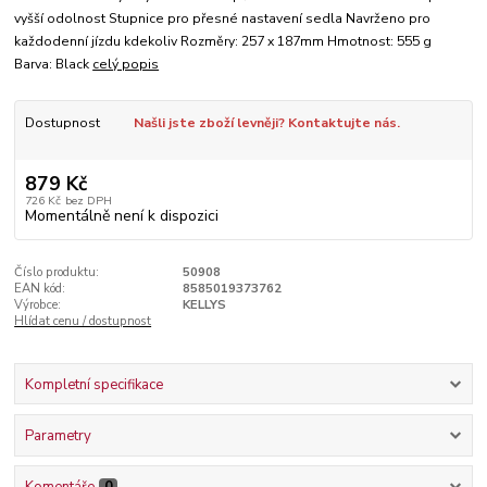
vyšší odolnost Stupnice pro přesné nastavení sedla Navrženo pro
každodenní jízdu kdekoliv Rozměry: 257 x 187mm Hmotnost: 555 g
Barva: Black
celý popis
Dostupnost
Našli jste zboží levněji? Kontaktujte nás.
879 Kč
726 Kč
bez DPH
Momentálně není k dispozici
Číslo produktu:
50908
EAN kód:
8585019373762
Výrobce:
KELLYS
Hlídat cenu / dostupnost
Kompletní specifikace
Parametry