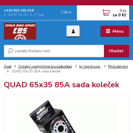
0
ks
+‭420 603 245 616‬
CZK
za
0 Kč
E-SHOP: Po-Pá, 8-17 hod.
Menu
Hledat
Úvod
Ostatní sporty/inline brusle/outdoor
In-line brusle
Příslušenství
QUAD 65x35 85A sada koleček
QUAD 65x35 85A sada koleček