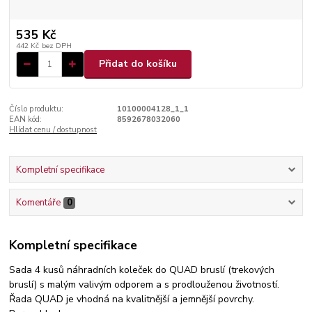
535 Kč
442 Kč
bez DPH
Přidat do košíku
Číslo produktu:
10100004128_1_1
EAN kód:
8592678032060
Hlídat cenu / dostupnost
Kompletní specifikace
Komentáře
0
Kompletní specifikace
Sada 4 kusů náhradních koleček do QUAD bruslí (trekových
bruslí) s malým valivým odporem a s prodlouženou životností.
Řada QUAD je vhodná na kvalitnější a jemnější povrchy.