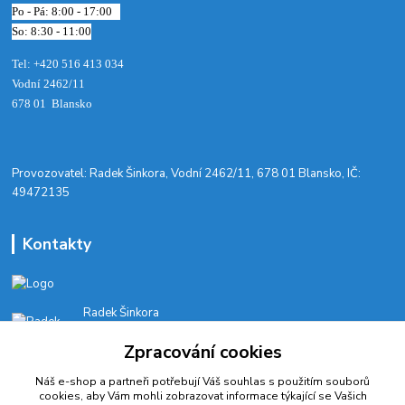
Po - Pá: 8:00 - 17:00
So: 8:30 - 11:00
Tel: +420 516 413 034‬
Vodní 2462/11
678 01 Blansko
​Provozovatel: Radek Šinkora, Vodní 2462/11, 678 01 Blansko, IČ:
49472135
Kontakty
Radek Šinkora
+‭420 603 245 616‬
Zpracování cookies
E-SHOP: Po-Pá, 8-17 hod.
Náš e-shop a partneři potřebují Váš
souhlas
s použitím souborů
cyklobikesport@seznam.cz
cookies, aby Vám mohli zobrazovat informace týkající se Vašich