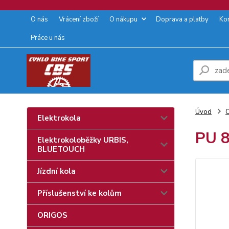
O nás
Vrácení zboží
O nákupu
Doprava a platby
Ko
Práce u nás
Úvod
O
Elektrokola
PU 8
Elektrokoloběžky URBIS,
BLUETOUCH
Jízdní kola
Příslušenství ke kolům
ORIGOS