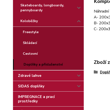
Komple
Skateboardy, longboardy,
pennyboardy
Náhradní
A- 200x3
Koloběžky
B- 200x3
C- 200x3
Freestyle
Skládací
Cestovní
Zboží 
Doplňky a příslušenství
Doplň
Zdravé lahve
SIDAS doplňky
IMPREGNACE a prací
prostředky