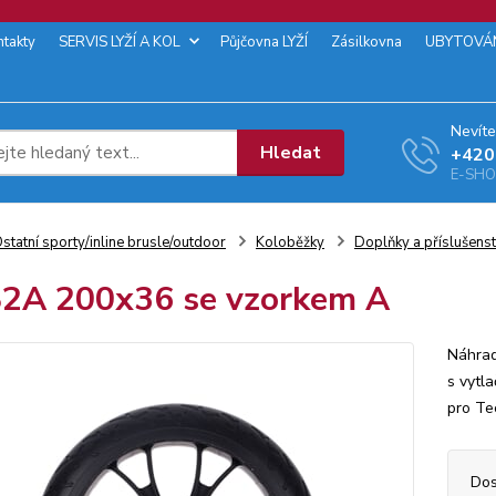
ntakty
SERVIS LYŽÍ A KOL
Půjčovna LYŽÍ
Zásilkovna
UBYTOVÁ
Nevíte
Hledat
+‭420
E-SHOP
statní sporty/inline brusle/outdoor
Koloběžky
Doplňky a příslušenst
2A 200x36 se vzorkem A
Náhrad
s vytl
pro Te
Dos