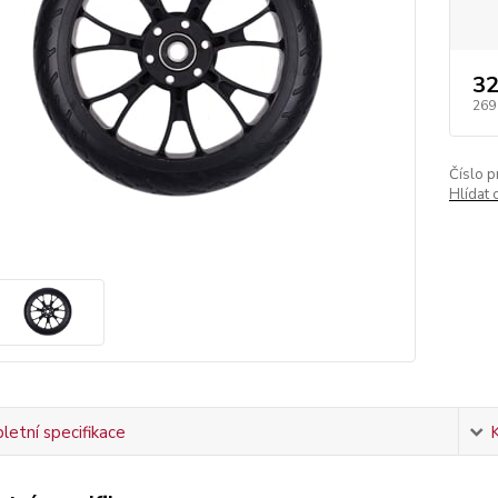
32
269
Číslo p
Hlídat 
etní specifikace