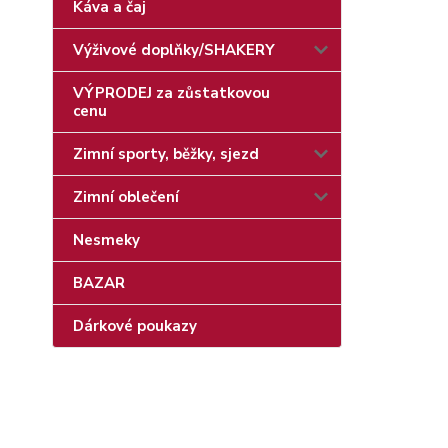
Káva a čaj
Výživové doplňky/SHAKERY
VÝPRODEJ za zůstatkovou
cenu
Zimní sporty, běžky, sjezd
Zimní oblečení
Nesmeky
BAZAR
Dárkové poukazy