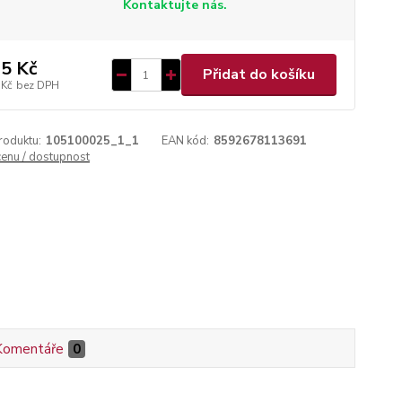
Kontaktujte nás.
5 Kč
Přidat do košíku
 Kč
bez DPH
roduktu:
105100025_1_1
EAN kód:
8592678113691
cenu / dostupnost
Komentáře
0