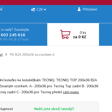
NÍ
Přihlášení
CZK
 si rady? Zavolejte.
0
ks
 603 245 616‬
za
0 Kč
: Po-Pá, 8-17 hod.
ví
PU 82A 200x36 se vzorkem A
ní kolečko ke koloběžkám TECNIQ, TECNIQ TOP 200x36 82A
ačovaným vzorkem. A- 200x36 pro Tecniq Top zadní B- 200x36
cniq zadní C- 200x36 pro Tecniq přední
celý popis
tupnost
Našli jste zboží levněji?