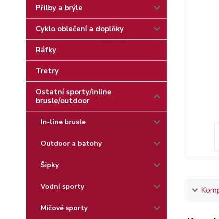
Přilby a brýle
Cyklo oblečení a doplňky
Ráfky
Tretry
Ostatní sporty/inline
brusle/outdoor
In-line brusle
Outdoor a batohy
Šipky
Vodní sporty
Kompl
Míčové sporty