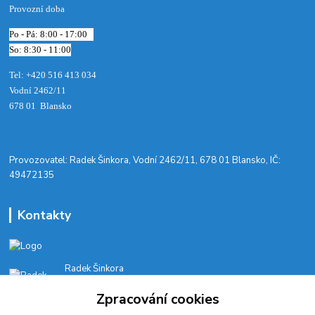
Provozní doba
Po - Pá: 8:00 - 17:00
So: 8:30 - 11:00
Tel: +420 516 413 034‬
Vodní 2462/11
678 01 Blansko
​Provozovatel: Radek Šinkora, Vodní 2462/11, 678 01 Blansko, IČ:
49472135
Kontakty
Radek Šinkora
+‭420 603 245 616‬
Zpracování cookies
E-SHOP: Po-Pá, 8-17 hod.