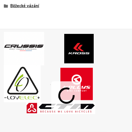
Běžecké vázání
.