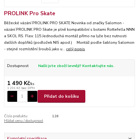
PROLINK Pro Skate
Běžecké vázání PROLINK PRO SKATE Novinka od značky Salomon -
vázání PROLINK PRO Skate je plně kompatibilní s botami Rottefella NNN
a SKOL RS. Flex: 115 Jednoduchá montáž přímo na lyže bez nutnosti
dalších doplňků (podložek NIS apod.) Montáž podle šablony Salomon
- stejné rozmístění šroubů jako u...
celý popis
Dostupnost
Našli jste zboží levněji? Kontaktujte nás.
1 490 Kč
/
ks
1 231 Kč
bez DPH
Přidat do košíku
Číslo produktu:
126
Hlídat cenu / dostupnost
Kompletní specifikace