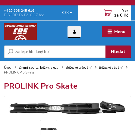
0
ks
+‭420 603 245 616‬
CZK
za
0 Kč
E-SHOP: Po-Pá, 8-17 hod.
Menu
Hledat
Úvod
Zimní sporty, běžky, sjezd
Běžecké lyžování
Běžecké vázání
PROLINK Pro Skate
PROLINK Pro Skate