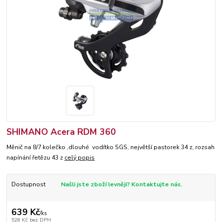
SHIMANO Acera RDM 360
Měnič na 8/7 kolečko ,dlouhé vodítko SGS, největší pastorek 34 z, rozsah
napínání řetězu 43 z
celý popis
Dostupnost
Našli jste zboží levněji? Kontaktujte nás.
639 Kč
/
ks
528 Kč
bez DPH