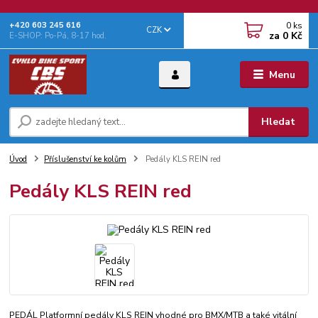
0
ks
+‭420 603 245 616‬
CZK
za
0 Kč
E-SHOP: Po-Pá, 8-17 hod.
Menu
Hledat
Úvod
Příslušenství ke kolům
Pedály KLS REIN red
Pedály KLS REIN red
PEDÁL Platformní pedály KLS REIN vhodné pro BMX/MTB a také vitální