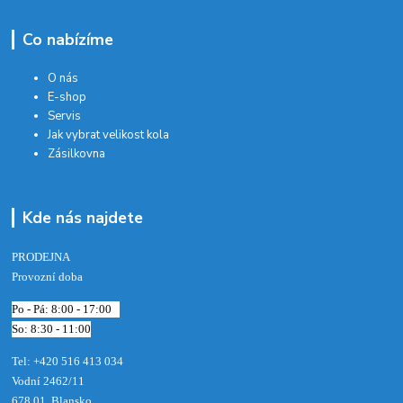
Co nabízíme
O nás
E-shop
Servis
Jak vybrat velikost kola
Zásilkovna
Kde nás najdete
PRODEJNA
Provozní doba
Po - Pá: 8:00 - 17:00
So: 8:30 - 11:00
Tel: +420 516 413 034‬
Vodní 2462/11
678 01 Blansko