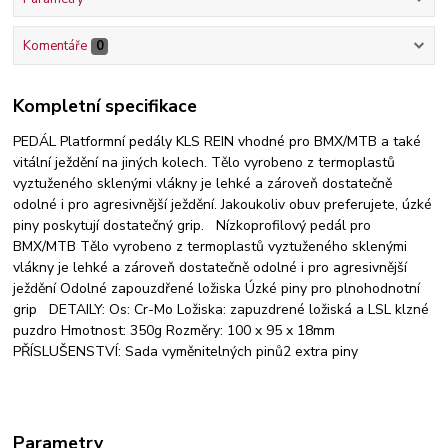
Komentáře
0
Kompletní specifikace
PEDÁL Platformní pedály KLS REIN vhodné pro BMX/MTB a také
vitální ježdění na jiných kolech. Tělo vyrobeno z termoplastů
vyztuženého sklenými vlákny je lehké a zároveň dostatečně
odolné i pro agresivnější ježdění. Jakoukoliv obuv preferujete, úzké
piny poskytují dostatečný grip. Nízkoprofilový pedál pro
BMX/MTB Tělo vyrobeno z termoplastů vyztuženého sklenými
vlákny je lehké a zároveň dostatečně odolné i pro agresivnější
ježdění Odolné zapouzdřené ložiska Úzké piny pro plnohodnotní
grip DETAILY: Os: Cr-Mo Ložiska: zapuzdrené ložiská a LSL klzné
puzdro Hmotnost: 350g Rozměry: 100 x 95 x 18mm
PŘÍSLUŠENSTVÍ: Sada vyměnitelných pinů2 extra piny
Parametry