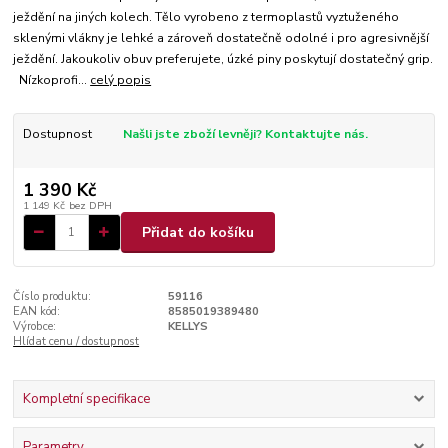
ježdění na jiných kolech. Tělo vyrobeno z termoplastů vyztuženého
sklenými vlákny je lehké a zároveň dostatečně odolné i pro agresivnější
ježdění. Jakoukoliv obuv preferujete, úzké piny poskytují dostatečný grip.
Nízkoprofi...
celý popis
Dostupnost
Našli jste zboží levněji? Kontaktujte nás.
1 390 Kč
1 149 Kč
bez DPH
Přidat do košíku
Číslo produktu:
59116
EAN kód:
8585019389480
Výrobce:
KELLYS
Hlídat cenu / dostupnost
Kompletní specifikace
Parametry