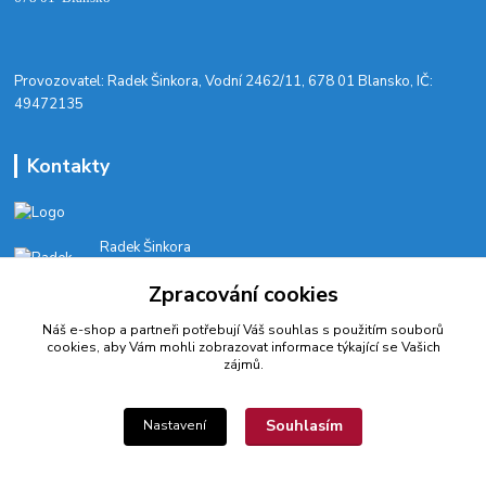
​Provozovatel: Radek Šinkora, Vodní 2462/11, 678 01 Blansko, IČ:
49472135
Kontakty
Radek Šinkora
+‭420 603 245 616‬
Zpracování cookies
E-SHOP: Po-Pá, 8-17 hod.
Náš e-shop a partneři potřebují Váš
souhlas
s použitím souborů
cyklobikesport@seznam.cz
cookies, aby Vám mohli zobrazovat informace týkající se Vašich
zájmů.
Souhlasím
Nastavení
© 2022 CykloBikeSport ||| Created by webfotografika.cz