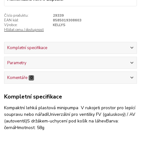
Číslo produktu:
29339
EAN kód:
8585019308603
Výrobce:
KELLYS
Hlídat cenu / dostupnost
Kompletní specifikace
Parametry
Komentáře
0
Kompletní specifikace
Kompaktní lehká plastová minipumpa V rukojeti prostor pro lepící
soupravu nebo nářadíUniverzální pro ventilky FV (galuskový) / AV
(autoventil)S držákem-uchycení pod košík na láhevBarva:
černáHmotnost: 58g