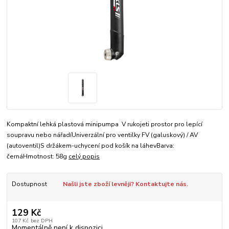
Kompaktní lehká plastová minipumpa V rukojeti prostor pro lepící
soupravu nebo nářadíUniverzální pro ventilky FV (galuskový) / AV
(autoventil)S držákem-uchycení pod košík na láhevBarva:
černáHmotnost: 58g
celý popis
Dostupnost
Našli jste zboží levněji? Kontaktujte nás.
129 Kč
107 Kč
bez DPH
Momentálně není k dispozici