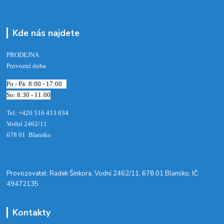
Kde nás najdete
PRODEJNA
Provozní doba
Po - Pá: 8:00 - 17:00
So: 8:30 - 11:00
Tel: +420 516 413 034‬
Vodní 2462/11
678 01 Blansko
​Provozovatel: Radek Šinkora, Vodní 2462/11, 678 01 Blansko, IČ:
49472135
Kontakty