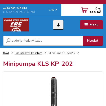
0
ks
+‭420 603 245 616‬
CZK
za
0 Kč
E-SHOP: Po-Pá, 8-17 hod.
Menu
Hledat
Úvod
Příslušenství ke kolům
Minipumpa KLS KP-202
Minipumpa KLS KP-202