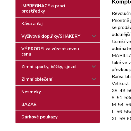
Komple
IMPREGNACE a prací
prostředky
Revoluční
Prioritně
Káva a čaj
se prodáv
odolnější
Výživové doplňky/SHAKERY
tlumící v
odnímatel
VÝPRODEJ za zůstatkovou
cenu
MARILLA p
také ve v
Zimní sporty, běžky, sjezd
přezkou p
Barva: bl
Zimní oblečení
Velikost:
XS: 48-
Nesmeky
S: 51-5
BAZAR
M: 54-5
L: 56-58
Dárkové poukazy
XL: 59-