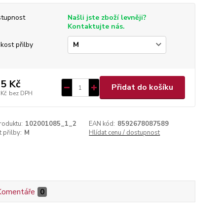
tupnost
Našli jste zboží levněji?
Kontaktujte nás.
ikost přilby
5 Kč
Přidat do košíku
 Kč
bez DPH
roduktu:
102001085_1_2
EAN kód:
8592678087589
 přilby:
M
Hlídat cenu / dostupnost
Komentáře
0