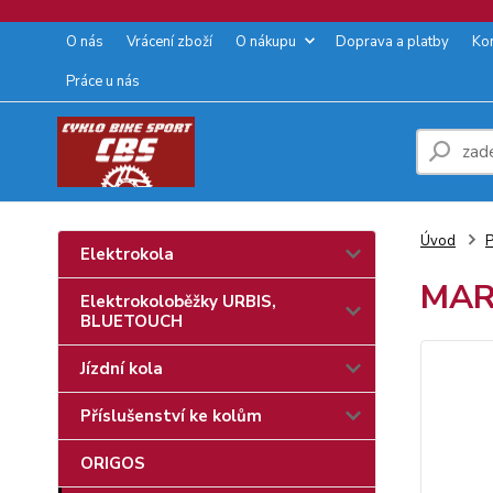
O nás
Vrácení zboží
O nákupu
Doprava a platby
Ko
Práce u nás
Úvod
P
Elektrokola
MARI
Elektrokoloběžky URBIS,
BLUETOUCH
Jízdní kola
Příslušenství ke kolům
ORIGOS