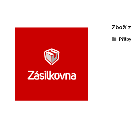
Zboží 
Přilb