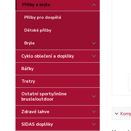
Přilby a brýle
Přilby pro dospělé
Dětské přilby
Brýle
Cyklo oblečení a doplňky
Ráfky
Tretry
Ostatní sporty/inline
brusle/outdoor
Zdravé lahve
Kompl
SIDAS doplňky