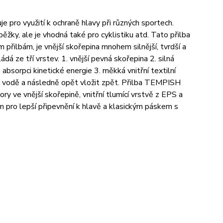
 pro využití k ochraně hlavy při různých sportech.
běžky, ale je vhodná také pro cyklistiku atd. Tato přilba
m přilbám, je vnější skořepina mnohem silnější, tvrdší a
dá ze tří vrstev. 1. vnější pevná skořepina 2. silná
 absorpci kinetické energie 3. měkká vnitřní textilní
é vodě a následně opět vložit zpět. Přilba TEMPISH
y ve vnější skořepině, vnitřní tlumící vrstvě z EPS a
 pro lepší připevnění k hlavě a klasickým páskem s