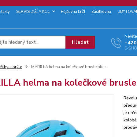
ntakty
SERVIS LYŽÍ A KOL
Půjčovna LYŽÍ
Zásilkovna
UBYTOVÁ
Nevíte
Hledat
+‭420
E-SHOP
řilby a brýle
MARILLA helma na kolečkové brusle blue
LLA helma na kolečkové brusle
Revolu
předurč
je urče
koloběž
prodává