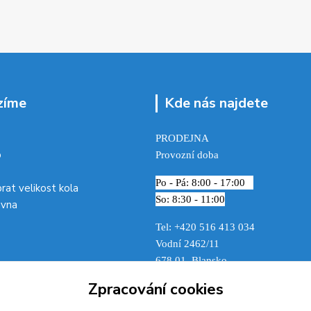
zíme
Kde nás najdete
PRODEJNA
p
Provozní doba
Po - Pá: 8:00 - 17:00
brat velikost kola
So: 8:30 - 11:00
ovna
Tel: +420 516 413 034‬
Vodní 2462/11
678 01 Blansko
Zpracování cookies