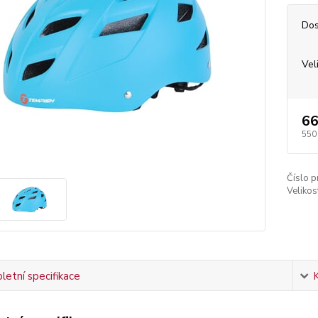
Dos
Vel
66
550
Číslo p
Velikost
etní specifikace