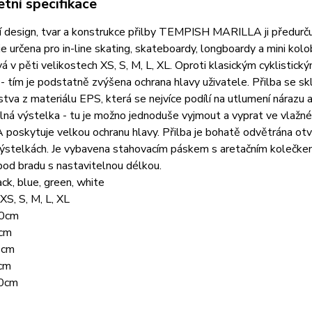
tní specifikace
 design, tvar a konstrukce přilby TEMPISH MARILLA ji předurčuje
 je určena pro in-line skating, skateboardy, longboardy a mini kolo
á v pěti velikostech XS, S, M, L, XL. Oproti klasickým cyklistický
 - tím je podstatně zvýšena ochrana hlavy uživatele. Přilba se sklá
rstva z materiálu EPS, která se nejvíce podílí na utlumení nárazu a
ná výstelka - tu je možno jednoduše vyjmout a vyprat ve vlažn
oskytuje velkou ochranu hlavy. Přilba je bohatě odvětrána otvor
ýstelkách. Je vybavena stahovacím páskem s aretačním kolečkem
od bradu s nastavitelnou délkou.
ack, blue, green, white
 XS, S, M, L, XL
50cm
3cm
6cm
cm
60cm