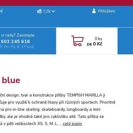
NÍ
Přihlášení
CZK
 si rady? Zavolejte.
0
ks
 603 245 616‬
za
0 Kč
: Po-Pá, 8-17 hod.
 blue
ční design, tvar a konstrukce přilby TEMPISH MARILLA ji
uje pro využití k ochraně hlavy při různých sportech. Prioritně
na pro in-line skating, skateboardy, longboardy a mini
ky, ale je vhodná také pro cyklistiku atd. Tato přilba se
 v pěti velikostech XS, S, M, L, ...
celý popis