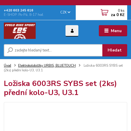
0
ks
+‭420 603 245 616‬
CZK
za
0 Kč
E-SHOP: Po-Pá, 8-17 hod.
Menu
Hledat
Úvod
Elektrokoloběžky URBIS, BLUETOUCH
Ložiska 6003RS SYBS set
(2ks) přední kolo-U3, U3.1
Ložiska 6003RS SYBS set (2ks)
přední kolo-U3, U3.1