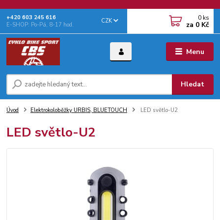
0
ks
+‭420 603 245 616‬
CZK
za
0 Kč
E-SHOP: Po-Pá, 8-17 hod.
Menu
Hledat
Úvod
Elektrokoloběžky URBIS, BLUETOUCH
LED světlo-U2
LED světlo-U2