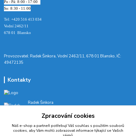
Po - Pá: 8:00 - 17:00
So: 8:30 - 11:00
Tel: +420 516 413 034‬
Vodní 2462/11
678 01 Blansko
​Provozovatel: Radek Šinkora, Vodní 2462/11, 678 01 Blansko, IČ:
49472135
Kontakty
Radek Šinkora
+‭420 603 245 616‬
Zpracování cookies
E-SHOP: Po-Pá, 8-17 hod.
Náš e-shop a partneři potřebují Váš
souhlas
s použitím souborů
cyklobikesport@seznam.cz
cookies, aby Vám mohli zobrazovat informace týkající se Vašich
zájmů.