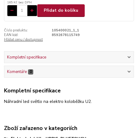
165 Kč
bez DPH
Přidat do košíku
Číslo produktu:
105400021_1_1
EAN kód:
8592678115749
Hlídat cenu / dostupnost
Kompletní specifikace
Komentáře
0
Kompletní specifikace
Náhradní led světlo na elektro koloběžku U2.
Zboží zařazeno v kategoriích