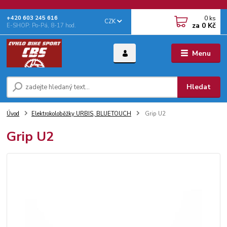
0
ks
+‭420 603 245 616‬
CZK
za
0 Kč
E-SHOP: Po-Pá, 8-17 hod.
Menu
Hledat
Úvod
Elektrokoloběžky URBIS, BLUETOUCH
Grip U2
Grip U2