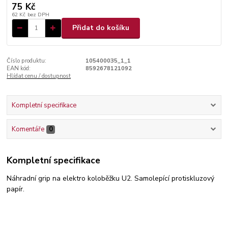
75 Kč
62 Kč
bez DPH
Přidat do košíku
Číslo produktu:
105400035_1_1
EAN kód:
8592678121092
Hlídat cenu / dostupnost
Kompletní specifikace
Komentáře
0
Kompletní specifikace
Náhradní grip na elektro koloběžku U2. Samolepící protiskluzový
papír.