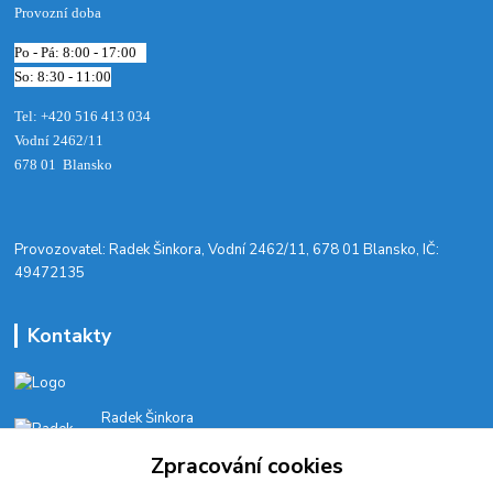
Provozní doba
Po - Pá: 8:00 - 17:00
So: 8:30 - 11:00
Tel: +420 516 413 034‬
Vodní 2462/11
678 01 Blansko
​Provozovatel: Radek Šinkora, Vodní 2462/11, 678 01 Blansko, IČ:
49472135
Kontakty
Radek Šinkora
+‭420 603 245 616‬
Zpracování cookies
E-SHOP: Po-Pá, 8-17 hod.