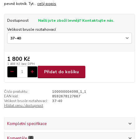
pevně kotník. Tyt...
celý popis
Dostupnost
Našli jste zboží levněji? Kontaktujte nás.
Velikost brusle roztahovací
1 800 Kč
1 488 Kč
bez DPH
Přidat do košíku
Číslo produktu:
100000004098_1_1
EAN kód:
8592678127667
Velikost brusle roztahovací:
37-40
Hlídat cenu / dostupnost
Kompletní specifikace
Komentáře
0