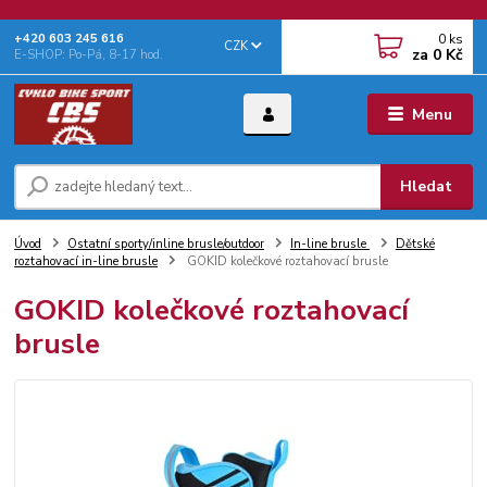
0
ks
+‭420 603 245 616‬
CZK
za
0 Kč
E-SHOP: Po-Pá, 8-17 hod.
Menu
Hledat
Úvod
Ostatní sporty/inline brusle/outdoor
In-line brusle
Dětské
roztahovací in-line brusle
GOKID kolečkové roztahovací brusle
GOKID kolečkové roztahovací
brusle