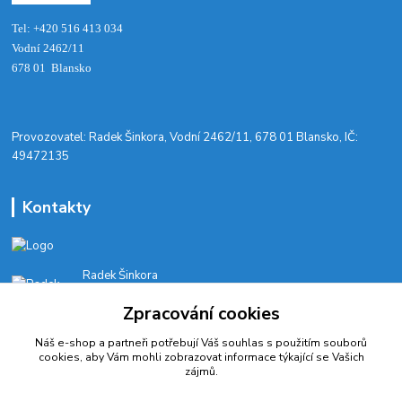
Tel: +420 516 413 034‬
Vodní 2462/11
678 01 Blansko
​Provozovatel: Radek Šinkora, Vodní 2462/11, 678 01 Blansko, IČ:
49472135
Kontakty
Radek Šinkora
+‭420 603 245 616‬
Zpracování cookies
E-SHOP: Po-Pá, 8-17 hod.
Náš e-shop a partneři potřebují Váš
souhlas
s použitím souborů
cyklobikesport@seznam.cz
cookies, aby Vám mohli zobrazovat informace týkající se Vašich
zájmů.