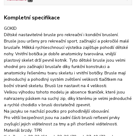
Kompletní specifikace
GOKID
Dětské nastavitelné brusle pro rekreační i kondiční bruslení.
Brusle jsou určeny pro rekreační sport, začínající a pokročilé malé
bruslaře. Měkká rychleschnoucí výstelka zajišťuje pohodlí dětské
nohy. Vnitřní botička je dobře anatomicky tvarována, vnější
plastový skelet drží pevně kotník. Tyto dětské brusle jsou velmi
vhodné pro začínající bruslaře díky funkční konstrukci a
anatomicky řešenému tvaru skeletu i vnitřní botičky. Brusle mají
jednoduchý a pohodlný systém zvětšení velikosti tlačítkem na
boční straně skeletu. Brusli lze nastavit na 4 velikosti.
Velkou výhodou tohoto modelu je absence tkaniček, které jsou
nahrazeny páskem na suchý zip, díky kterému je velmi jednoduché
a rychlé chodidlo v brusli dostatečně zpevnit.
Na jazyku se nachází poutko pro pohodlnější obouvání.
Pro větší bezpečnost jsou na zadní části brusli reflexní prvky
zvyšující jejich viditelnost za tmy a při zhoršené viditelnosti.
Materiál brzdy: TPR