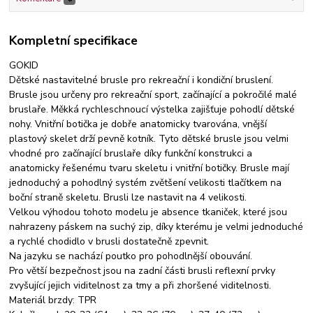
Kompletní specifikace
GOKID
Dětské nastavitelné brusle pro rekreační i kondiční bruslení.
Brusle jsou určeny pro rekreační sport, začínající a pokročilé malé
bruslaře. Měkká rychleschnoucí výstelka zajišťuje pohodlí dětské
nohy. Vnitřní botička je dobře anatomicky tvarována, vnější
plastový skelet drží pevně kotník. Tyto dětské brusle jsou velmi
vhodné pro začínající bruslaře díky funkční konstrukci a
anatomicky řešenému tvaru skeletu i vnitřní botičky. Brusle mají
jednoduchý a pohodlný systém zvětšení velikosti tlačítkem na
boční straně skeletu. Brusli lze nastavit na 4 velikosti.
Velkou výhodou tohoto modelu je absence tkaniček, které jsou
nahrazeny páskem na suchý zip, díky kterému je velmi jednoduché
a rychlé chodidlo v brusli dostatečně zpevnit.
Na jazyku se nachází poutko pro pohodlnější obouvání.
Pro větší bezpečnost jsou na zadní části brusli reflexní prvky
zvyšující jejich viditelnost za tmy a při zhoršené viditelnosti.
Materiál brzdy: TPR