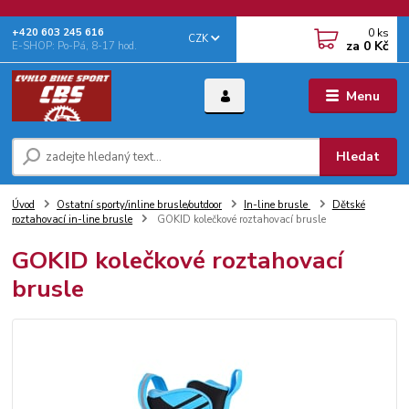
0
ks
+‭420 603 245 616‬
CZK
za
0 Kč
E-SHOP: Po-Pá, 8-17 hod.
Menu
Hledat
Úvod
Ostatní sporty/inline brusle/outdoor
In-line brusle
Dětské
roztahovací in-line brusle
GOKID kolečkové roztahovací brusle
GOKID kolečkové roztahovací
brusle