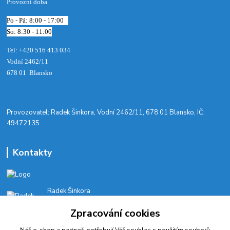
Provozní doba
Po - Pá: 8:00 - 17:00
So: 8:30 - 11:00
Tel: +420 516 413 034‬
Vodní 2462/11
678 01 Blansko
​Provozovatel: Radek Šinkora, Vodní 2462/11, 678 01 Blansko, IČ:
49472135
Kontakty
Radek Šinkora
+‭420 603 245 616‬
Zpracování cookies
E-SHOP: Po-Pá, 8-17 hod.