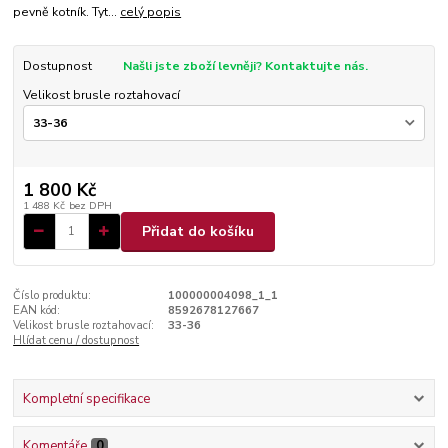
pevně kotník. Tyt...
celý popis
Dostupnost
Našli jste zboží levněji? Kontaktujte nás.
Velikost brusle roztahovací
1 800 Kč
1 488 Kč
bez DPH
Přidat do košíku
Číslo produktu:
100000004098_1_1
EAN kód:
8592678127667
Velikost brusle roztahovací:
33-36
Hlídat cenu / dostupnost
Kompletní specifikace
Komentáře
0