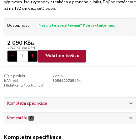
výpravách. Jsou vyrobeny z tenkého a pevného hliníku, Dají se roztáhnout
až na 132 cm dé...
celý popis
Dostupnost
Našli jste zboží levněji? Kontaktujte nás.
2 090 Kč
/
ks
1 727 Kč
bez DPH
Přidat do košíku
Číslo produktu:
227103
EAN kód:
8056420785494
Hlídat cenu / dostupnost
Kompletní specifikace
Komentáře
0
Kompletní specifikace