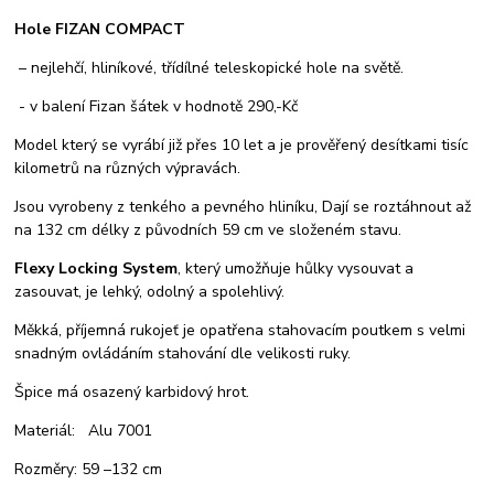
Hole FIZAN COMPACT
– nejlehčí, hliníkové, třídílné teleskopické hole na světě.
- v balení Fizan šátek v hodnotě 290,-Kč
Model který se vyrábí již přes 10 let a je prověřený desítkami tisíc
kilometrů na různých výpravách.
Jsou vyrobeny z tenkého a pevného hliníku, Dají se roztáhnout až
na 132 cm délky z původních 59 cm ve složeném stavu.
Flexy Locking System
, který umožňuje hůlky vysouvat a
zasouvat, je lehký, odolný a spolehlivý.
Měkká, příjemná rukojeť je opatřena stahovacím poutkem s velmi
snadným ovládáním stahování dle velikosti ruky.
Špice má osazený karbidový hrot.
Materiál: Alu 7001
Rozměry: 59 –132 cm