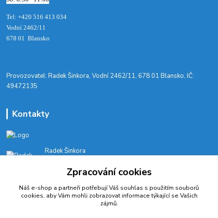
Tel: +420 516 413 034‬
Vodní 2462/11
678 01 Blansko
​Provozovatel: Radek Šinkora, Vodní 2462/11, 678 01 Blansko, IČ:
49472135
Kontakty
Radek Šinkora
+‭420 603 245 616‬
Zpracování cookies
E-SHOP: Po-Pá, 8-17 hod.
Náš e-shop a partneři potřebují Váš
souhlas
s použitím souborů
cyklobikesport@seznam.cz
cookies, aby Vám mohli zobrazovat informace týkající se Vašich
zájmů.