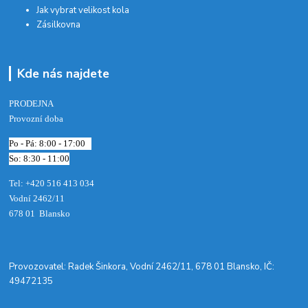
Jak vybrat velikost kola
Zásilkovna
Kde nás najdete
PRODEJNA
Provozní doba
Po - Pá: 8:00 - 17:00
So: 8:30 - 11:00
Tel: +420 516 413 034‬
Vodní 2462/11
678 01 Blansko
​Provozovatel: Radek Šinkora, Vodní 2462/11, 678 01 Blansko, IČ:
49472135