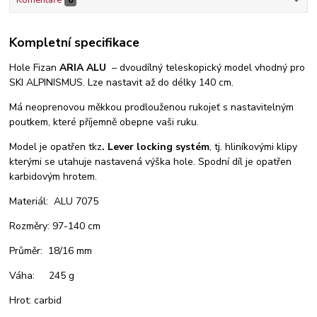
Kompletní specifikace
Hole Fizan
ARIA ALU
– dvoudílný teleskopický model vhodný pro
SKI ALPINISMUS. Lze nastavit až do délky 140 cm.
Má neoprenovou měkkou prodlouženou rukojeť s nastavitelným
poutkem, které příjemně obepne vaši ruku.
Model je opatřen tkz
. Lever locking systém
, tj. hliníkovými klipy
kterými se utahuje nastavená výška hole. Spodní díl je opatřen
karbidovým hrotem.
Materiál: ALU 7075
Rozměry: 97-140 cm
Průměr: 18/16 mm
Váha: 245 g
Hrot: carbid