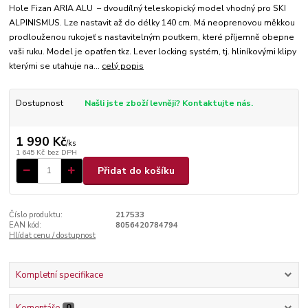
Hole Fizan ARIA ALU – dvoudílný teleskopický model vhodný pro SKI
ALPINISMUS. Lze nastavit až do délky 140 cm. Má neoprenovou měkkou
prodlouženou rukojeť s nastavitelným poutkem, které příjemně obepne
vaši ruku. Model je opatřen tkz. Lever locking systém, tj. hliníkovými klipy
kterými se utahuje na...
celý popis
Dostupnost
Našli jste zboží levněji? Kontaktujte nás.
1 990 Kč
/
ks
1 645 Kč
bez DPH
Přidat do košíku
Číslo produktu:
217533
EAN kód:
8056420784794
Hlídat cenu / dostupnost
Kompletní specifikace
Komentáře
0