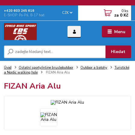
0
ks
+‭420 603 245 616‬
CZK
za
0 Kč
E-SHOP: Po-Pá, 8-17 hod.
Menu
Hledat
Úvod
Ostatní sporty/inline brusle/outdoor
Outdoor a batohy
Turistické
a Nordic walking hole
FIZAN Aria Alu
FIZAN Aria Alu