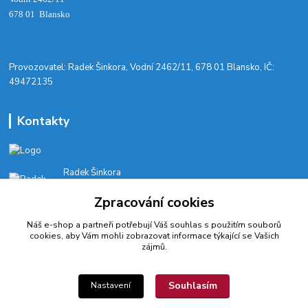
678 01 Blansko
​Provozovatel: Radek Šinkora, Vodní 2462/11, 678 01 Blansko, IČ:
49472135
Kontakty
Radek Šinkora
+‭420 603 245 616‬
Zpracování cookies
E-SHOP: Po-Pá, 8-17 hod.
Náš e-shop a partneři potřebují Váš
souhlas
s použitím souborů
cyklobikesport@seznam.cz
cookies, aby Vám mohli zobrazovat informace týkající se Vašich
zájmů.
Souhlasím
Nastavení