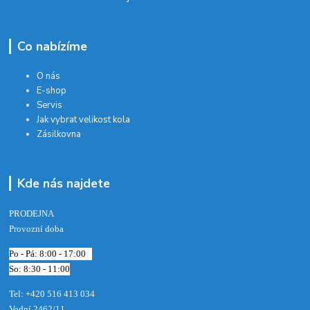
Co nabízíme
O nás
E-shop
Servis
Jak vybrat velikost kola
Zásilkovna
Kde nás najdete
PRODEJNA
Provozní doba
Po - Pá: 8:00 - 17:00
So: 8:30 - 11:00
Tel: +420 516 413 034‬
Vodní 2462/11