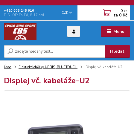
0
ks
+‭420 603 245 616‬
CZK
za
0 Kč
E-SHOP: Po-Pá, 8-17 hod.
Menu
Hledat
Úvod
Elektrokoloběžky URBIS, BLUETOUCH
Displej vč. kabeláže-U2
Displej vč. kabeláže-U2