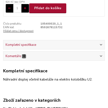
620 Kč
bez DPH
Přidat do košíku
Číslo produktu:
105400020_1_1
EAN kód:
8592678115732
Hlídat cenu / dostupnost
Kompletní specifikace
Komentáře
0
Kompletní specifikace
Náhradní displej včetně kabeláže na elektro koloběžku U2.
Zboží zařazeno v kategoriích