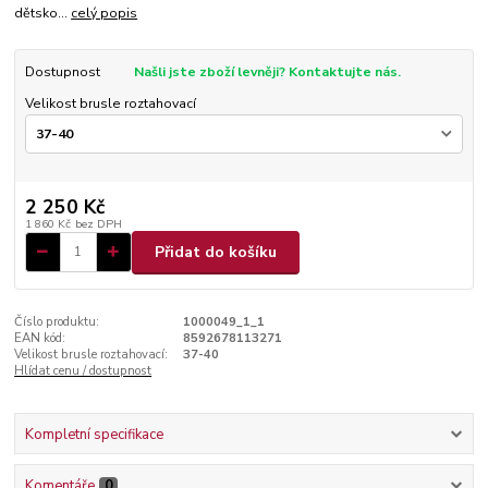
dětsko...
celý popis
Dostupnost
Našli jste zboží levněji? Kontaktujte nás.
Velikost brusle roztahovací
2 250 Kč
1 860 Kč
bez DPH
Přidat do košíku
Číslo produktu:
1000049_1_1
EAN kód:
8592678113271
Velikost brusle roztahovací:
37-40
Hlídat cenu / dostupnost
Kompletní specifikace
Komentáře
0