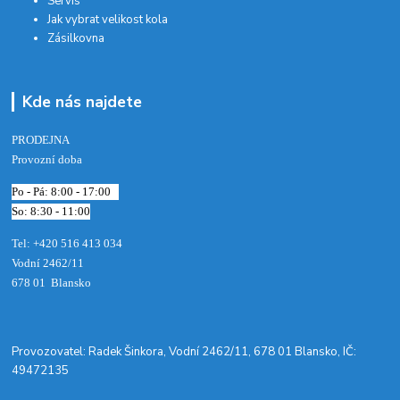
Servis
Jak vybrat velikost kola
Zásilkovna
Kde nás najdete
PRODEJNA
Provozní doba
Po - Pá: 8:00 - 17:00
So: 8:30 - 11:00
Tel: +420 516 413 034‬
Vodní 2462/11
678 01 Blansko
​Provozovatel: Radek Šinkora, Vodní 2462/11, 678 01 Blansko, IČ:
49472135