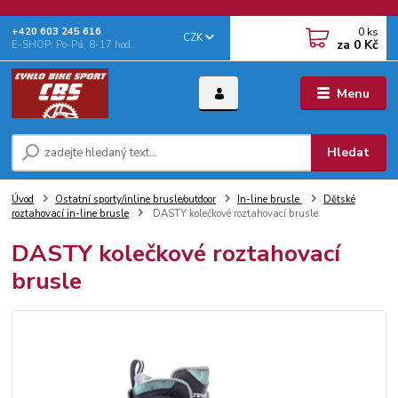
0
ks
+‭420 603 245 616‬
CZK
za
0 Kč
E-SHOP: Po-Pá, 8-17 hod.
Menu
Hledat
Úvod
Ostatní sporty/inline brusle/outdoor
In-line brusle
Dětské
roztahovací in-line brusle
DASTY kolečkové roztahovací brusle
DASTY kolečkové roztahovací
brusle