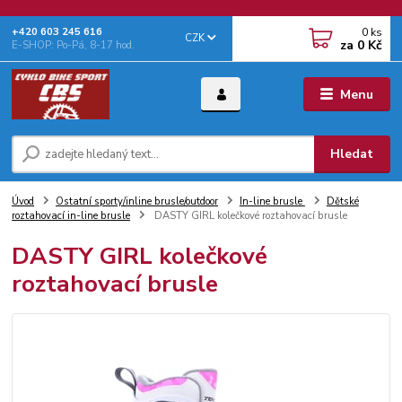
0
ks
+‭420 603 245 616‬
CZK
za
0 Kč
E-SHOP: Po-Pá, 8-17 hod.
Menu
Hledat
Úvod
Ostatní sporty/inline brusle/outdoor
In-line brusle
Dětské
roztahovací in-line brusle
DASTY GIRL kolečkové roztahovací brusle
DASTY GIRL kolečkové
roztahovací brusle