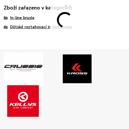
Zboží zařazeno v kategoriích
In-line brusle
Dětské roztahovací in-line brusle
.