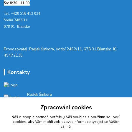
So: 8:30 - 11:00
Tel: +420 516 413 034‬
Vodní 2462/11
678 01 Blansko
​Provozovatel: Radek Šinkora, Vodní 2462/11, 678 01 Blansko, IČ:
49472135
Kontakty
Radek Šinkora
+‭420 603 245 616‬
Zpracování cookies
E-SHOP: Po-Pá, 8-17 hod.
Náš e-shop a partneři potřebují Váš
souhlas
s použitím souborů
cyklobikesport@seznam.cz
cookies, aby Vám mohli zobrazovat informace týkající se Vašich
zájmů.