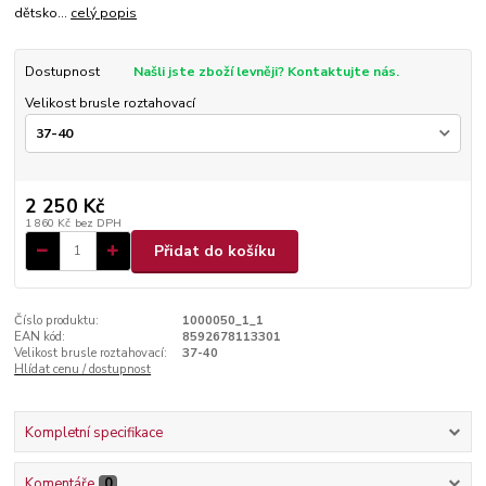
dětsko...
celý popis
Dostupnost
Našli jste zboží levněji? Kontaktujte nás.
Velikost brusle roztahovací
2 250 Kč
1 860 Kč
bez DPH
Přidat do košíku
Číslo produktu:
1000050_1_1
EAN kód:
8592678113301
Velikost brusle roztahovací:
37-40
Hlídat cenu / dostupnost
Kompletní specifikace
Komentáře
0