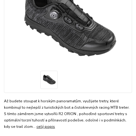
Až budete stoupat k horským panoramatům, využijete tretry, které
kombinují to nejlepší z turistických bot a čistokrevných racing MTB treter.
S tímto záměrem jsme vytvořili R2 ORION , pohodlné sportovní tretry s
optimální torzní tuhostí a přilnavostí podešve, odolné i v podmínkách,
kdy se trail zlom...
celý popis