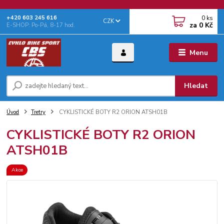
0
ks
+‭420 603 245 616‬
CZK
za
0 Kč
E-SHOP: Po-Pá, 8-17 hod.
Menu
Hledat
Úvod
Tretry
CYKLISTICKÉ BOTY R2 ORION ATSH01B
CYKLISTICKÉ BOTY R2 ORION
ATSH01B
Akce