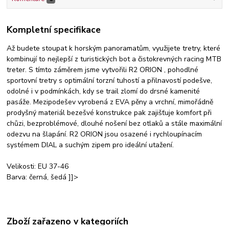
Kompletní specifikace
Až budete stoupat k horským panoramatům, využijete tretry, které
kombinují to nejlepší z turistických bot a čistokrevných racing MTB
treter. S tímto záměrem jsme vytvořili R2 ORION , pohodlné
sportovní tretry s optimální torzní tuhostí a přilnavostí podešve,
odolné i v podmínkách, kdy se trail zlomí do drsné kamenité
pasáže. Mezipodešev vyrobená z EVA pěny a vrchní, mimořádně
prodyšný materiál bezešvé konstrukce pak zajišťuje komfort při
chůzi, bezproblémové, dlouhé nošení bez otlaků a stále maximální
odezvu na šlapání. R2 ORION jsou osazené i rychloupínacím
systémem DIAL a suchým zipem pro ideální utažení.
Velikosti: EU 37-46
Barva: černá, šedá
]]>
Zboží zařazeno v kategoriích