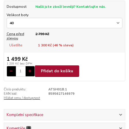
Dostupnost
Našli jste zboží levněji? Kontaktujte nás.
Velikost boty
Cena před
2 799 Kč
slevou
Ušetříte
1 300 Kč (
46
% sleva)
1 499 Kč
1 239 Kč
bez DPH
Přidat do košíku
Číslo produktu:
ATSH01B.1
EAN kód:
8595627146979
Hlídat cenu / dostupnost
Kompletní specifikace
Komentáře
0