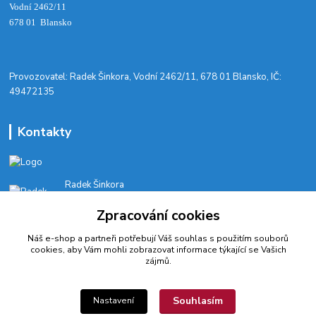
Vodní 2462/11
678 01 Blansko
​Provozovatel: Radek Šinkora, Vodní 2462/11, 678 01 Blansko, IČ:
49472135
Kontakty
Radek Šinkora
+‭420 603 245 616‬
Zpracování cookies
E-SHOP: Po-Pá, 8-17 hod.
Náš e-shop a partneři potřebují Váš
souhlas
s použitím souborů
cyklobikesport@seznam.cz
cookies, aby Vám mohli zobrazovat informace týkající se Vašich
zájmů.
Souhlasím
Nastavení