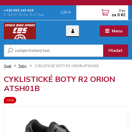
0
ks
+‭420 603 245 616‬
CZK
za
0 Kč
E-SHOP: Po-Pá, 8-17 hod.
Menu
Hledat
Úvod
Tretry
CYKLISTICKÉ BOTY R2 ORION ATSH01B
CYKLISTICKÉ BOTY R2 ORION
ATSH01B
Akce