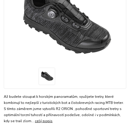
Až budete stoupat k horským panoramatům, využijete tretry, které
kombinují to nejlepší z turistických bot a čistokrevných racing MTB treter.
S tímto záměrem jsme vytvořili R2 ORION , pohodlné sportovní tretry s
optimální torzní tuhostí a přilnavostí podešve, odolné i v podmínkách,
kdy se trail zlom...
celý popis