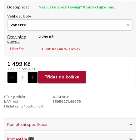
Dostupnost
Našli jste zboží levněji? Kontaktujte nás.
Velikost boty
Cena před
2 799 Kč
slevou
Ušetříte
1 300 Kč (
46
% sleva)
1 499 Kč
1 239 Kč
bez DPH
Přidat do košíku
Číslo produktu:
ATSH01B
EAN kód:
8595627146979
Hlídat cenu / dostupnost
Kompletní specifikace
Komentáře
0