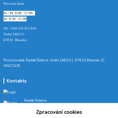
Provozní doba
Po - Pá: 8:00 - 17:00
So: 8:30 - 11:00
Tel: +420 516 413 034‬
Vodní 2462/11
678 01 Blansko
​Provozovatel: Radek Šinkora, Vodní 2462/11, 678 01 Blansko, IČ:
49472135
Kontakty
Radek Šinkora
+‭420 603 245 616‬
Zpracování cookies
E-SHOP: Po-Pá, 8-17 hod.