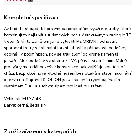
Kompletní specifikace
Až budete stoupat k horským panoramatům, využijete tretry, které
kombinují to nejlepší z turistických bot a čistokrevných racing MTB
treter. S tímto záměrem jsme vytvořili R2 ORION , pohodlné
sportovní tretry s optimální torzní tuhostí a přilnavostí podešve,
odolné i v podmínkách, kdy se trail zlomí do drsné kamenité
pasáže. Mezipodešev vyrobená z EVA pěny a vrchní, mimořádně
prodyšný materiál bezešvé konstrukce pak zajišťuje komfort při
chůzi, bezproblémové, dlouhé nošení bez otlaků a stále maximální
odezvu na šlapání. R2 ORION jsou osazené i rychloupínacím
systémem DIAL a suchým zipem pro ideální utažení.
Velikosti: EU 37-46
Barva: černá, šedá
]]>
Zboží zařazeno v kategoriích