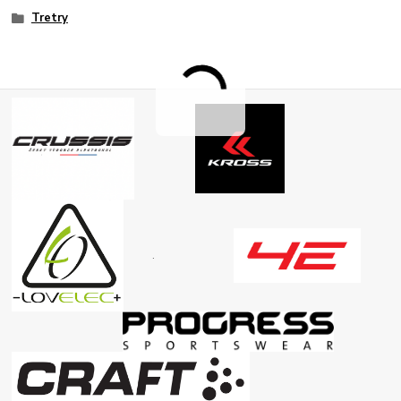
Tretry
.