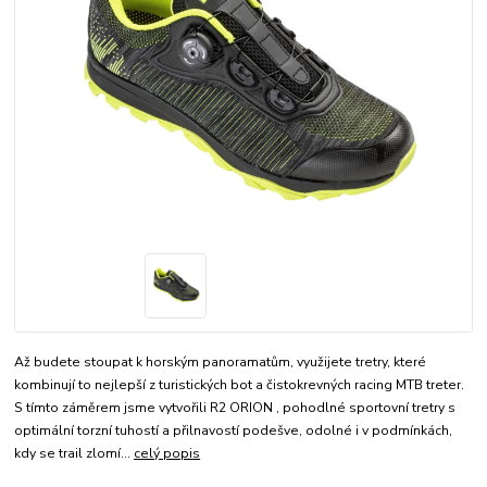
Až budete stoupat k horským panoramatům, využijete tretry, které
kombinují to nejlepší z turistických bot a čistokrevných racing MTB treter.
S tímto záměrem jsme vytvořili R2 ORION , pohodlné sportovní tretry s
optimální torzní tuhostí a přilnavostí podešve, odolné i v podmínkách,
kdy se trail zlomí...
celý popis