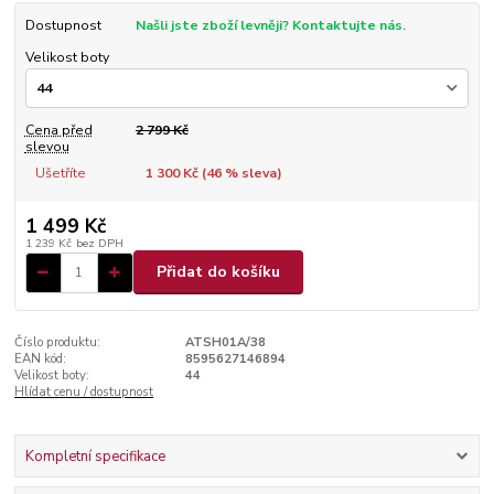
Dostupnost
Našli jste zboží levněji? Kontaktujte nás.
Velikost boty
Cena před
2 799 Kč
slevou
Ušetříte
1 300 Kč (
46
% sleva)
1 499 Kč
1 239 Kč
bez DPH
Přidat do košíku
Číslo produktu:
ATSH01A/38
EAN kód:
8595627146894
Velikost boty:
44
Hlídat cenu / dostupnost
Kompletní specifikace