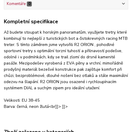
Komentáře
0
Kompletní specifikace
Až budete stoupat k horským panoramatům, využijete tretry, které
kombinují to nejlepší z turistických bot a čistokrevných racing MTB
treter. S tímto záměrem jsme vytvořili R2 ORION , pohodlné
sportovní tretry s optimální torzní tuhostí a přilnavostí podešve,
odolné i v podmínkách, kdy se trail zlomí do drsné kamenité
pasáže. Mezipodešev vyrobená z EVA pěny a vrchní, mimořádně
prodyšný materiál bezešvé konstrukce pak zajišťuje komfort při
chůzi, bezproblémové, dlouhé nošení bez otlaků a stále maximální
odezvu na šlapání. R2 ORION jsou osazené i rychloupínacím
systémem DIAL a suchým zipem pro ideální utažení.
Velikosti: EU 38-45
Barva: černá, neon žlutá<br]]> ]]>