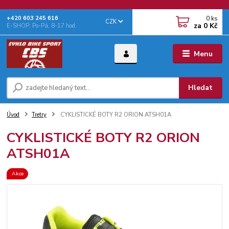
0
ks
+‭420 603 245 616‬
CZK
za
0 Kč
E-SHOP: Po-Pá, 8-17 hod.
Menu
Hledat
Úvod
Tretry
CYKLISTICKÉ BOTY R2 ORION ATSH01A
CYKLISTICKÉ BOTY R2 ORION
ATSH01A
Akce