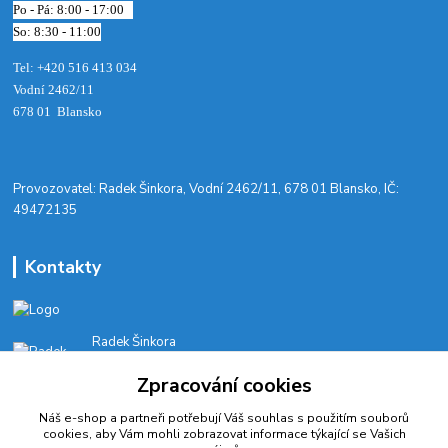
Po - Pá: 8:00 - 17:00
So: 8:30 - 11:00
Tel: +420 516 413 034‬
Vodní 2462/11
678 01 Blansko
​Provozovatel: Radek Šinkora, Vodní 2462/11, 678 01 Blansko, IČ:
49472135
Kontakty
Radek Šinkora
+‭420 603 245 616‬
Zpracování cookies
E-SHOP: Po-Pá, 8-17 hod.
Náš e-shop a partneři potřebují Váš
souhlas
s použitím souborů
cyklobikesport@seznam.cz
cookies, aby Vám mohli zobrazovat informace týkající se Vašich