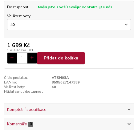
Dostupnost
Našli jste zboží levněji? Kontaktujte nás.
Velikost boty
1 699 Kč
1 404 Kč
bez DPH
Přidat do košíku
Číslo produktu:
ATSH03A
EAN kód:
8595627147389
Velikost boty:
40
Hlídat cenu / dostupnost
Kompletní specifikace
Komentáře
0