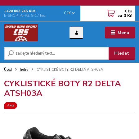
0
ks
+‭420 603 245 616‬
CZK
za
0 Kč
E-SHOP: Po-Pá, 8-17 hod.
Menu
Hledat
Úvod
Tretry
CYKLISTICKÉ BOTY R2 DELTA ATSH03A
CYKLISTICKÉ BOTY R2 DELTA
ATSH03A
Akce