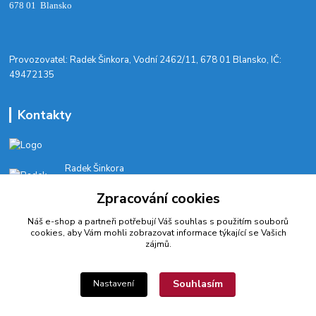
678 01 Blansko
​Provozovatel: Radek Šinkora, Vodní 2462/11, 678 01 Blansko, IČ:
49472135
Kontakty
Radek Šinkora
+‭420 603 245 616‬
Zpracování cookies
E-SHOP: Po-Pá, 8-17 hod.
Náš e-shop a partneři potřebují Váš
souhlas
s použitím souborů
cyklobikesport@seznam.cz
cookies, aby Vám mohli zobrazovat informace týkající se Vašich
zájmů.
Souhlasím
Nastavení