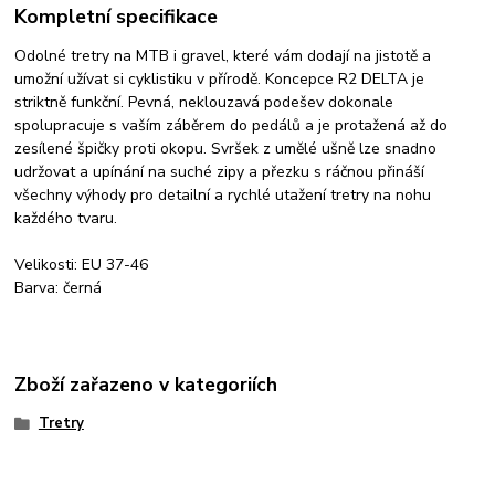
Kompletní specifikace
Odolné tretry na MTB i gravel, které vám dodají na jistotě a
umožní užívat si cyklistiku v přírodě. Koncepce R2 DELTA je
striktně funkční. Pevná, neklouzavá podešev dokonale
spolupracuje s vaším záběrem do pedálů a je protažená až do
zesílené špičky proti okopu. Svršek z umělé ušně lze snadno
udržovat a upínání na suché zipy a přezku s ráčnou přináší
všechny výhody pro detailní a rychlé utažení tretry na nohu
každého tvaru.
Velikosti: EU 37-46
Barva: černá
Zboží zařazeno v kategoriích
Tretry