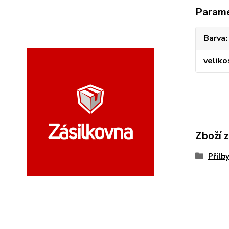
Param
Barva
veliko
Zboží 
Přilb