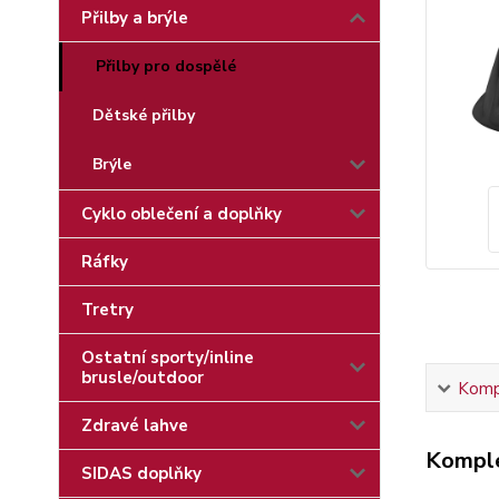
Přilby a brýle
Přilby pro dospělé
Dětské přilby
Brýle
Cyklo oblečení a doplňky
Ráfky
Tretry
Ostatní sporty/inline
brusle/outdoor
Kompl
Zdravé lahve
Komple
SIDAS doplňky