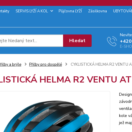
ntakty
SERVIS LYŽÍ A KOL
Půjčovna LYŽÍ
Zásilkovna
UBYTOVÁ
Nevíte
Hledat
+‭420
E-SHOP
řilby a brýle
Přilby pro dospělé
CYKLISTICKÁ HELMA R2 VENTU 
LISTICKÁ HELMA R2 VENTU A
Design
závodn
ventila
kole vá
jež maj