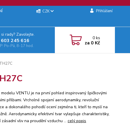
NÍ
Přihlášení
CZK
 si rady? Zavolejte.
0
ks
 603 245 616‬
za
0 Kč
: Po-Pá, 8-17 hod.
ATH27C
TH27C
 modelu VENTU je na první pohled inspirovaný špičkovými
ími přilbami. Vrcholné spojení aerodynamiky, revoluční
ce a dokonalého pohodlí ocení zejména ti, kteří to myslí na
žně. Aerodynamicky efektivní tvar vylepšuje charakteristiky,
í zásadní vliv na proudění vzduchu ...
celý popis