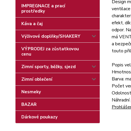
Design mo
IMPREGNACE a prací
ventilace
prostředky
charakter
efekt, dí
Káva a čaj
odpor. Na
Výživové doplňky/SHAKERY
má VENTU 
a bezpečn
VÝPRODEJ za zůstatkovou
touto při
cenu
Popis vel
Zimní sporty, běžky, sjezd
Hmotnost
Barva: ma
Zimní oblečení
Počet ven
Nesmeky
Odolnost
Náhradní
BAZAR
Prohláše
Dárkové poukazy