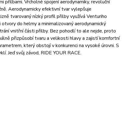
 přilbami. Vrcholné spojení aerodynamiky, revoluční
ážně. Aerodynamicky efektivní tvar vylepšuje
cizně tvarovaný nízký profil přilby využívá Venturiho
mi otvory do helmy a minimalizovaný aerodynamický
ání vnitřní části přilby. Bez pohodlí to ale nejde, proto
ě přizpůsobí tvaru a velikosti hlavy a zajistí komfortní
arametrem, který obstojí v konkurenci na vysoké úrovni. S
vyklí. Jeď svůj závod, RIDE YOUR RACE.