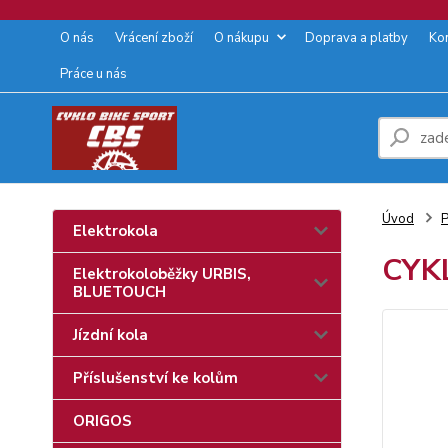
O nás
Vrácení zboží
O nákupu
Doprava a platby
Ko
Práce u nás
Úvod
P
Elektrokola
CYK
Elektrokoloběžky URBIS,
BLUETOUCH
Jízdní kola
Příslušenství ke kolům
ORIGOS