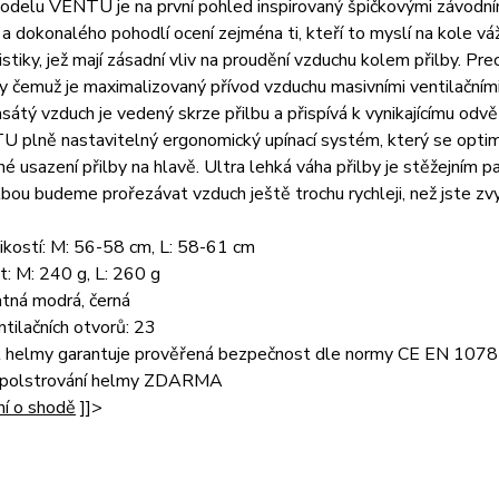
delu VENTU je na první pohled inspirovaný špičkovými závodními
 a dokonalého pohodlí ocení zejména ti, kteří to myslí na kole v
istiky, jež mají zásadní vliv na proudění vzduchu kolem přilby. Pre
ky čemuž je maximalizovaný přívod vzduchu masivními ventilační
sátý vzduch je vedený skrze přilbu a přispívá k vynikajícímu odvětr
plně nastavitelný ergonomický upínací systém, který se optimáln
é usazení přilby na hlavě. Ultra lehká váha přilby je stěžejním p
lbou budeme prořezávat vzduch ještě trochu rychleji, než jste z
ikostí: M: 56-58 cm, L: 58-61 cm
: M: 240 g, L: 260 g
tná modrá, černá
tilačních otvorů: 23
 helmy garantuje prověřená bezpečnost dle normy CE EN 1078
 polstrování helmy ZDARMA
ní o shodě
]]>