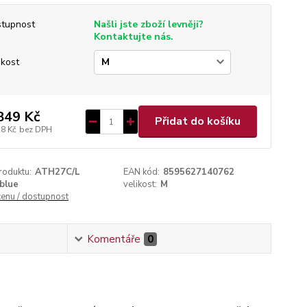
tupnost
Našli jste zboží levněji?
Kontaktujte nás.
ikost
849 Kč
Přidat do košíku
28 Kč
bez DPH
roduktu:
ATH27C/L
EAN kód:
8595627140762
blue
velikost:
M
cenu / dostupnost
Komentáře
0