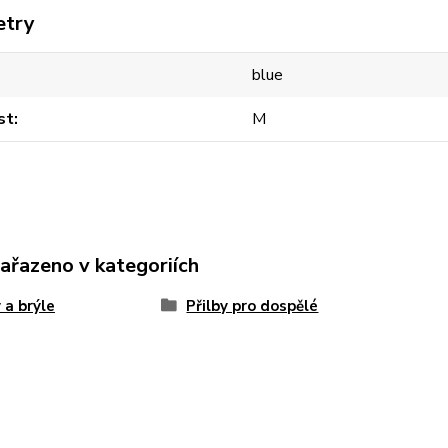
etry
blue
st
M
zařazeno v kategoriích
y a brýle
Přilby pro dospělé