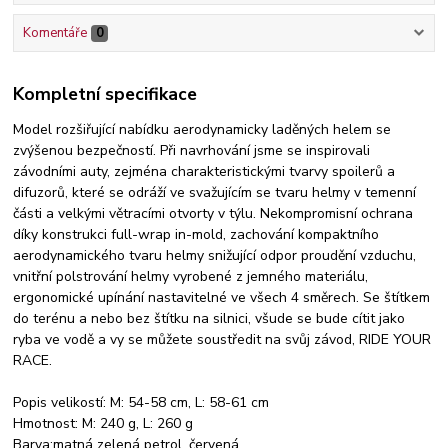
Komentáře
0
Kompletní specifikace
Model rozšiřující nabídku aerodynamicky laděných helem se
zvýšenou bezpečností. Při navrhování jsme se inspirovali
závodními auty, zejména charakteristickými tvarvy spoilerů a
difuzorů, které se odráží ve svažujícím se tvaru helmy v temenní
části a velkými větracími otvorty v týlu. Nekompromisní ochrana
díky konstrukci full-wrap in-mold, zachování kompaktního
aerodynamického tvaru helmy snižující odpor proudění vzduchu,
vnitřní polstrování helmy vyrobené z jemného materiálu,
ergonomické upínání nastavitelné ve všech 4 směrech. Se štítkem
do terénu a nebo bez štítku na silnici, všude se bude cítit jako
ryba ve vodě a vy se můžete soustředit na svůj závod, RIDE YOUR
RACE.
Popis velikostí: M: 54-58 cm, L: 58-61 cm
Hmotnost: M: 240 g, L: 260 g
Barva:matná zelená petrol, červená