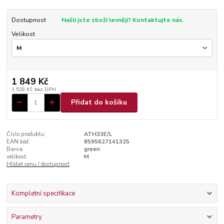
Dostupnost
Našli jste zboží levněji? Kontaktujte nás.
Velikost
1 849 Kč
1 528 Kč
bez DPH
Přidat do košíku
Číslo produktu:
ATH33E/L
EAN kód:
8595627141325
Barva:
green
velikost:
M
Hlídat cenu / dostupnost
Kompletní specifikace
Parametry