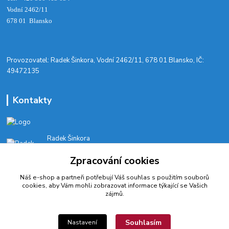
Vodní 2462/11
678 01 Blansko
​Provozovatel: Radek Šinkora, Vodní 2462/11, 678 01 Blansko, IČ:
49472135
Kontakty
Radek Šinkora
+‭420 603 245 616‬
Zpracování cookies
E-SHOP: Po-Pá, 8-17 hod.
Náš e-shop a partneři potřebují Váš
souhlas
s použitím souborů
cyklobikesport@seznam.cz
cookies, aby Vám mohli zobrazovat informace týkající se Vašich
zájmů.
Souhlasím
Nastavení