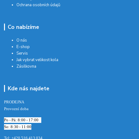
Ochrana osobních údajů
Co nabízíme
O nás
E-shop
Servis
Jak vybrat velikost kola
Zásilkovna
Kde nás najdete
PRODEJNA
Provozní doba
Po - Pá: 8:00 - 17:00
So: 8:30 - 11:00
Tel: +420 516 413 034‬