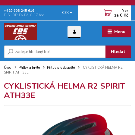
0
ks
+‭420 603 245 616‬
CZK
za
0 Kč
E-SHOP: Po-Pá, 8-17 hod.
Menu
Hledat
Úvod
Přilby a brýle
Přilby pro dospělé
CYKLISTICKÁ HELMA R2
SPIRIT ATH33E
CYKLISTICKÁ HELMA R2 SPIRIT
ATH33E